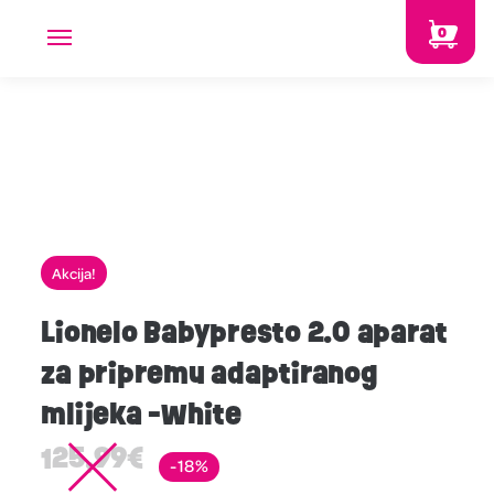
0
Akcija!
Lionelo Babypresto 2.0 aparat
za pripremu adaptiranog
mlijeka -White
125,99
€
-18%