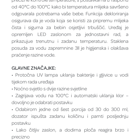
od 40°C do 100°C kako bi temperatura mlijeka savršeno
odgovarala potrebama vaše bebe. Funkcija dekloriranja
osigurava da je voda koja se koristi za pripremu mlijeka
čista i sigurna za bebin osjetljivi trbuščić. Uređaj je
opremljen LED zaslonom za jednostavni rad, a
prikazujue trenutnu i zadanu temperaturu. Staklena
posuda za vodu zapremnine 3ll je higijenska i olakšava
praćenje razine vode.
GLAVNE ZNAČAJKE:
• Protočna UV lampa uklanja bakterije i gljivice u vodi
tijekom rada uređaja
• Noćno svjetlo s dvije razine svjetline
• Zagrijava vodu na 100°C i automatski uklanja klor –
dovoljno je odabrati postavku
• Odabirom jedne od šest porcija od 30 do 300 ml,
dozator ispušta zadanu količinu i pamti posljednju
postavku
• Lako čitljiv zaslon, a dodirna ploča reagira brzo i
precizno