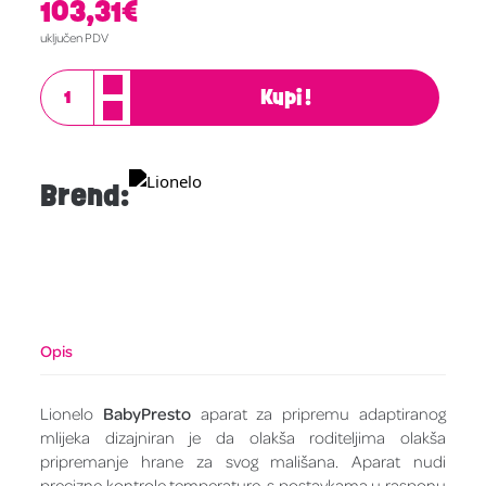
103,31
€
uključen PDV
Kupi!
Brend:
Opis
Lionelo
BabyPresto
aparat za pripremu adaptiranog
mlijeka dizajniran je da olakša roditeljima olakša
pripremanje hrane za svog mališana. Aparat nudi
precizne kontrole temperature, s postavkama u rasponu