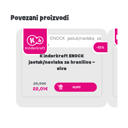
Povezani proizvodi
-15%
Kinderkraft ENOCK
L
jastuk/navlaka za hranilicu –
elek
siva
25,90
€
5
KUPI!
22,01
€
4