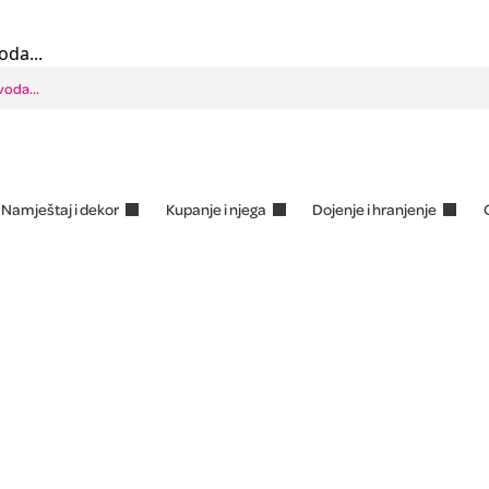
oda...
Namještaj i dekor
Kupanje i njega
Dojenje i hranjenje