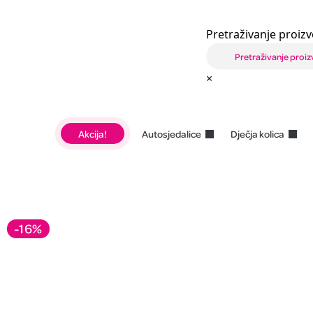
Pretraživanje proizv
×
Akcija!
Autosjedalice
Dječja kolica
-16%