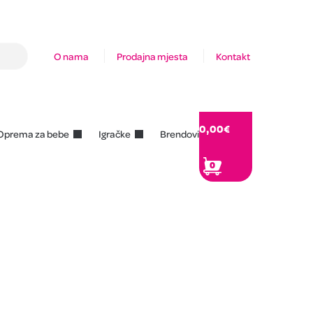
O nama
Prodajna mjesta
Kontakt
0,00
€
Oprema za bebe
Igračke
Brendovi
0