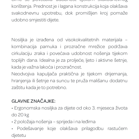
korištenja. Prednost je i lagana konstrukcija koja olakšava
svakodnevnu upotrebu, dok promišljen kroj pomaže
udobno smjestiti dijete.
Nosiljka je izrađena od visokokvalitetnih materijala –
kombinacija pamuka i prozračne mrežice podržava
cirkulaciju zraka i povećava udobnost nošenja tijekom
toplijih dana. Idealna je za proljeće, ljeto i aktivne šetnje,
kada je važna lakoća i prozračnost.
Neodvojiva kapuljača praktična je tijekom drijemanja,
hranjenja ili šetnje na suncu te pruža mališanu dodatnu
zaštitu kada je to potrebno.
GLAVNE ZNAČAJKE:
• Ergonomska nosiljka za dijete od oko 3. mjeseca života
do 20 kg
• 2 položaja nošenja – sprijeda i na leđima
• Podešavanje koje olakšava prilagodbu rastućem
djetetu