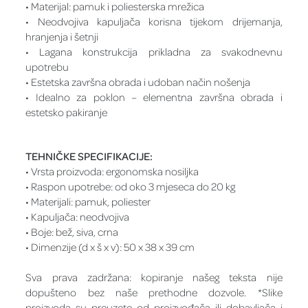
• Materijal: pamuk i poliesterska mrežica
• Neodvojiva kapuljača korisna tijekom drijemanja,
hranjenja i šetnji
• Lagana konstrukcija prikladna za svakodnevnu
upotrebu
• Estetska završna obrada i udoban način nošenja
• Idealno za poklon – elementna završna obrada i
estetsko pakiranje
TEHNIČKE SPECIFIKACIJE:
• Vrsta proizvoda: ergonomska nosiljka
• Raspon upotrebe: od oko 3 mjeseca do 20 kg
• Materijali: pamuk, poliester
• Kapuljača: neodvojiva
• Boje: bež, siva, crna
• Dimenzije (d x š x v): 50 x 38 x 39 cm
Sva prava zadržana: kopiranje našeg teksta nije
dopušteno bez naše prethodne dozvole. *Slike
proizvoda su preuzete od proizvođača ili dobavljača i