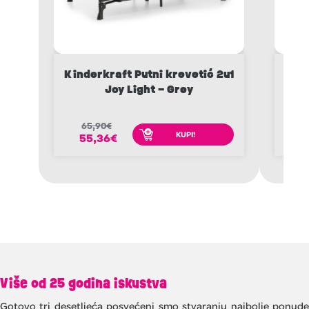
Kinderkraft Putni krevetić 2u1
Er
Joy Light – Grey
65,90
€
2
KUPI!
55,36
€
1
Više od 25 godina iskustva
Gotovo tri desetljeća posvećeni smo stvaranju najbolje ponude