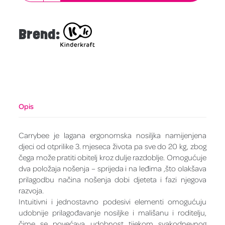
Brend:
Opis
Carrybee je lagana ergonomska nosiljka namijenjena
djeci od otprilike 3. mjeseca života pa sve do 20 kg, zbog
čega može pratiti obitelj kroz dulje razdoblje. Omogućuje
dva položaja nošenja – sprijeda i na leđima ,što olakšava
prilagodbu načina nošenja dobi djeteta i fazi njegova
razvoja.
Intuitivni i jednostavno podesivi elementi omogućuju
udobnije prilagođavanje nosiljke i mališanu i roditelju,
čime se povećava udobnost tijekom svakodnevnog