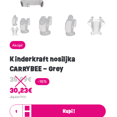
Akcija!
Kinderkraft nosiljka
CARRYBEE – Grey
35,99
€
-16%
30,23
€
uključen PDV
Kupi!