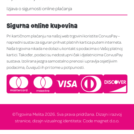
Izjava o sigurnosti online plaćanja
Sigurna online kupovina
Pri kartičnom plaćanju na našoj web trgovini koristite CorvusPay –
napredni sustav za siguran prihvat platnih kartica putem interneta.
Naša trgovina nikada ne dolazi u kontakt s podacima o Vašoj platnoj
kartici. Također, podaci su nedostupni čak i djelatnicima CorvusPay
sustava. Izolirana jezgra samostalno prenosi i upravlja osjetljivim
podacima, čuvajući ih pri tome u potpunosti.
©Trgovina Melita 2026. Sva prava pridržana. Dizajn i razvoj
stranice, dizajn vizualnog identiteta: Code magnet d.o.o.