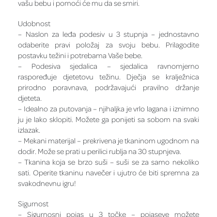
vašu bebu i pomoći će mu da se smiri.
Udobnost
– Naslon za leđa podesiv u 3 stupnja – jednostavno
odaberite pravi položaj za svoju bebu. Prilagodite
postavku težini i potrebama Vaše bebe.
– Podesiva sjedalica – sjedalica ravnomjerno
raspoređuje djetetovu težinu. Dječja se kralježnica
prirodno poravnava, podržavajući pravilno držanje
djeteta.
– Idealno za putovanja – njihaljka je vrlo lagana i iznimno
ju je lako sklopiti. Možete ga ponijeti sa sobom na svaki
izlazak.
– Mekani materijal – prekrivena je tkaninom ugodnom na
dodir. Može se prati u perilici rublja na 30 stupnjeva.
– Tkanina koja se brzo suši – suši se za samo nekoliko
sati. Operite tkaninu navečer i ujutro će biti spremna za
svakodnevnu igru!
Sigurnost
– Sigurnosni pojas u 3 točke – pojaseve možete