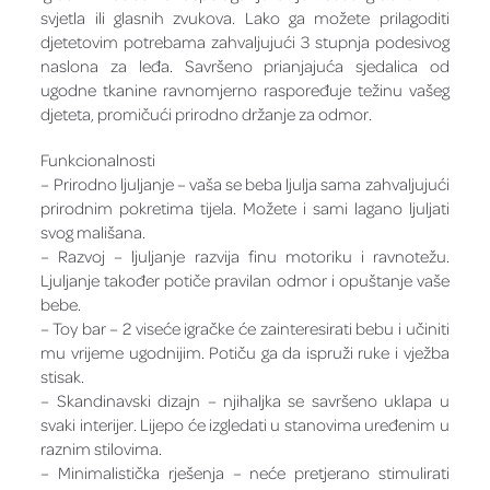
svjetla ili glasnih zvukova. Lako ga možete prilagoditi
djetetovim potrebama zahvaljujući 3 stupnja podesivog
naslona za leđa. Savršeno prianjajuća sjedalica od
ugodne tkanine ravnomjerno raspoređuje težinu vašeg
djeteta, promičući prirodno držanje za odmor.
Funkcionalnosti
– Prirodno ljuljanje – vaša se beba ljulja sama zahvaljujući
prirodnim pokretima tijela. Možete i sami lagano ljuljati
svog mališana.
– Razvoj – ljuljanje razvija finu motoriku i ravnotežu.
Ljuljanje također potiče pravilan odmor i opuštanje vaše
bebe.
– Toy bar – 2 viseće igračke će zainteresirati bebu i učiniti
mu vrijeme ugodnijim. Potiču ga da ispruži ruke i vježba
stisak.
– Skandinavski dizajn – njihaljka se savršeno uklapa u
svaki interijer. Lijepo će izgledati u stanovima uređenim u
raznim stilovima.
– Minimalistička rješenja – neće pretjerano stimulirati