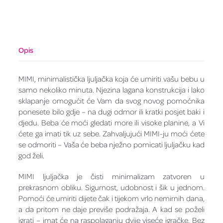
Opis
MIMI, minimalistička ljuljačka koja će umiriti vašu bebu u
samo nekoliko minuta. Njezina lagana konstrukcija i lako
sklapanje omogućit će Vam da svog novog pomoćnika
ponesete bilo gdje – na dugi odmor ili kratki posjet baki i
djedu. Beba će moći gledati more ili visoke planine, a Vi
ćete ga imati tik uz sebe. Zahvaljujući MIMI-ju moći ćete
se odmoriti – Vaša će beba nježno pomicati ljuljačku kad
god želi.
MIMI ljuljačka je čisti minimalizam zatvoren u
prekrasnom obliku. Sigurnost, udobnost i šik u jednom.
Pomoći će umiriti dijete čak i tijekom vrlo nemirnih dana,
a da pritom ne daje previše podražaja. A kad se poželi
igrati – imat će na raspolaganju dvije viseće igračke. Bez