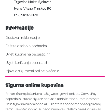
Trgovina Melita Bjelovar
Ivana Viteza Trnskog 9C
098/923-9070
Informacije
Dostava i reklamacije
Zaštita osobnih podataka
Uvjeti kupnje na bebastic.hr
Uvjeti korištenja bebastic.hr
Izjava o sigurnosti online plaćanja
Sigurna online kupovina
Pri kartičnom plaćanju na našoj web trgovini koristite CorvusPay –
napredni sustav za siguran prihvat platnih kartica putem interneta.
Naša trgovina nikada ne dolazi u kontakt s podacima o Vašoj platnoj
kartici. Također, podaci su nedostupni čak i djelatnicima CorvusPay