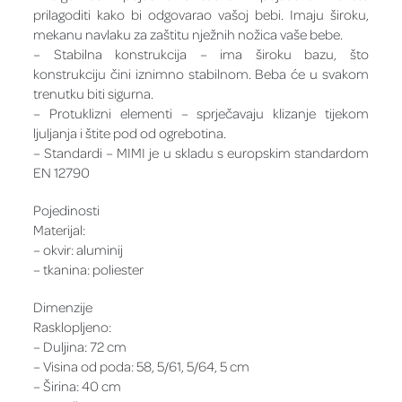
prilagoditi kako bi odgovarao vašoj bebi. Imaju široku,
mekanu navlaku za zaštitu nježnih nožica vaše bebe.
– Stabilna konstrukcija – ima široku bazu, što
konstrukciju čini iznimno stabilnom. Beba će u svakom
trenutku biti sigurna.
– Protuklizni elementi – sprječavaju klizanje tijekom
ljuljanja i štite pod od ogrebotina.
– Standardi – MIMI je u skladu s europskim standardom
EN 12790
Pojedinosti
Materijal:
– okvir: aluminij
– tkanina: poliester
Dimenzije
Rasklopljeno:
– Duljina: 72 cm
– Visina od poda: 58, 5/61, 5/64, 5 cm
– Širina: 40 cm