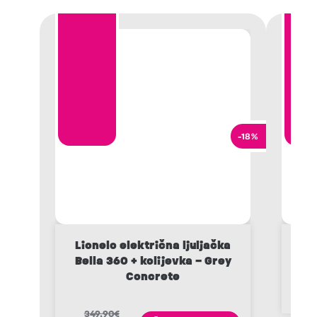
-18%
Lionelo električna ljuljačka
J
Bella 360 + kolijevka – Grey
Concrete
1
1
349,90
€