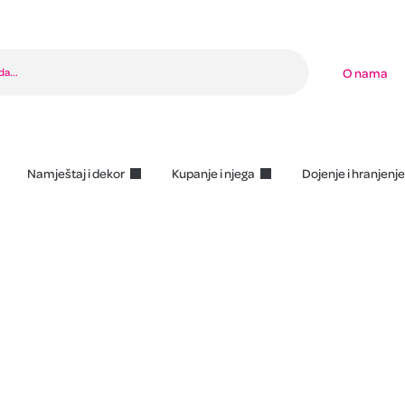
O nama
Namještaj i dekor
Kupanje i njega
Dojenje i hranjenje