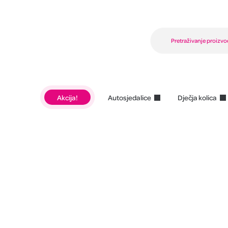
Akcija!
Autosjedalice
Dječja kolica