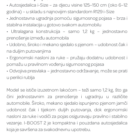
• Autosjedalica i-Size – za djecu visine 125–150 cm (oko 6–12
godina) – u skladu s najnovijim standardom R129 i-Size
• Jednostavna ugradnja pomoću sigurnosnog pojasa – brza i
stabilna instalacija u gotovo svakom automobilu
• Ultralagana konstrukcija – samo 1,2 kg – jednostavno
prenošenje između automobila
• Udobno, široko i mekano sjedalo s pjenom – udobnost čak i
na duljim putovanjima
• Ergonomski nasloni za ruke – pružaju dodatnu udobnost i
pomažu u pravilnom vođenju sigurnosnog pojasa
• Odvojiva presvlaka – jednostavno održavanje, može se prati
u perilici rublja
Model se ističe izuzetnom lakoćom – teži samo 1,2 kg, što ga
čini jednostavnim za prenošenje i ugradnju u različite
automobile. Široko, mekano sjedalo ispunjeno pjenom jamči
udobnost čak i tijekom duljih putovanja, dok ergonomski
nasloni za ruke i vodiči za pojas osiguravaju pravilno i stabilno
vezanje. I-BOOST 2 je kompaktna i pouzdana autosjedalica
koja je savršena za svakodnevnu upotrebu.