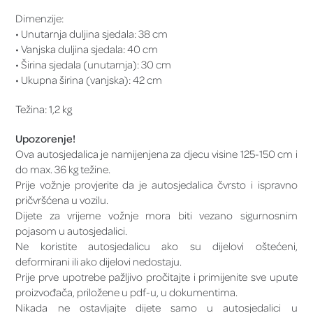
Dimenzije:
• Unutarnja duljina sjedala: 38 cm
• Vanjska duljina sjedala: 40 cm
• Širina sjedala (unutarnja): 30 cm
• Ukupna širina (vanjska): 42 cm
Težina: 1,2 kg
Upozorenje!
Ova autosjedalica je namijenjena za djecu visine 125-150 cm i
do max. 36 kg težine.
Prije vožnje provjerite da je autosjedalica čvrsto i ispravno
pričvršćena u vozilu.
Dijete za vrijeme vožnje mora biti vezano sigurnosnim
pojasom u autosjedalici.
Ne koristite autosjedalicu ako su dijelovi oštećeni,
deformirani ili ako dijelovi nedostaju.
Prije prve upotrebe pažljivo pročitajte i primijenite sve upute
proizvođača, priložene u pdf-u, u dokumentima.
Nikada ne ostavljajte dijete samo u autosjedalici u