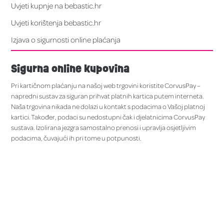
Uvjeti kupnje na bebastic.hr
Uvjeti korištenja bebastic.hr
Izjava o sigurnosti online plaćanja
Sigurna online kupovina
Pri kartičnom plaćanju na našoj web trgovini koristite CorvusPay –
napredni sustav za siguran prihvat platnih kartica putem interneta.
Naša trgovina nikada ne dolazi u kontakt s podacima o Vašoj platnoj
kartici. Također, podaci su nedostupni čak i djelatnicima CorvusPay
sustava. Izolirana jezgra samostalno prenosi i upravlja osjetljivim
podacima, čuvajući ih pri tome u potpunosti.