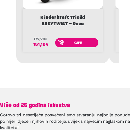
Kinderkraft Tricikl
EASYTWIST – Roza
179,90
€
1
KUPI!
151,12
€
1
Više od 25 godina iskustva
Gotovo tri desetljeća posvećeni smo stvaranju najbolje ponude
po mjeri djece i njihovih roditelja, uvijek s najvećim naglaskom na
kvalitetu!