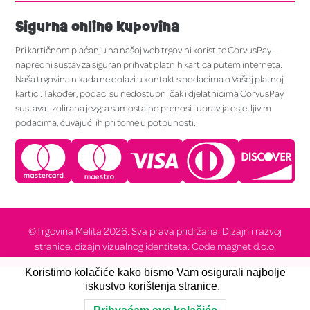
Sigurna online kupovina
Pri kartičnom plaćanju na našoj web trgovini koristite CorvusPay –
napredni sustav za siguran prihvat platnih kartica putem interneta.
Naša trgovina nikada ne dolazi u kontakt s podacima o Vašoj platnoj
kartici. Također, podaci su nedostupni čak i djelatnicima CorvusPay
sustava. Izolirana jezgra samostalno prenosi i upravlja osjetljivim
podacima, čuvajući ih pri tome u potpunosti.
©Trgovina Melita 2026. Sva prava pridržana. Dizajn i razvoj
stranice, dizajn vizualnog identiteta: Code magnet d.o.o.
Koristimo kolačiće kako bismo Vam osigurali najbolje
iskustvo korištenja stranice.