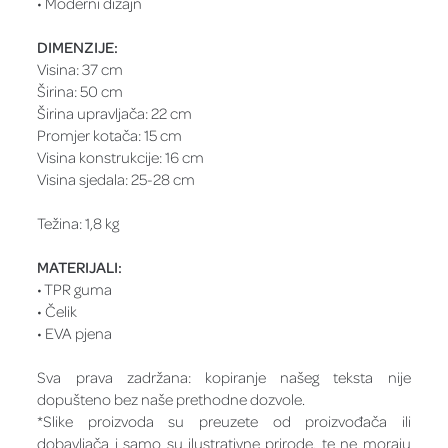
• Moderni dizajn
DIMENZIJE:
Visina: 37 cm
Širina: 50 cm
Širina upravljača: 22 cm
Promjer kotača: 15 cm
Visina konstrukcije: 16 cm
Visina sjedala: 25-28 cm
Težina: 1,8 kg
MATERIJALI:
• TPR guma
• Čelik
• EVA pjena
Sva prava zadržana: kopiranje našeg teksta nije
dopušteno bez naše prethodne dozvole.
*Slike proizvoda su preuzete od proizvođača ili
dobavljača i samo su ilustrativne prirode, te ne moraju