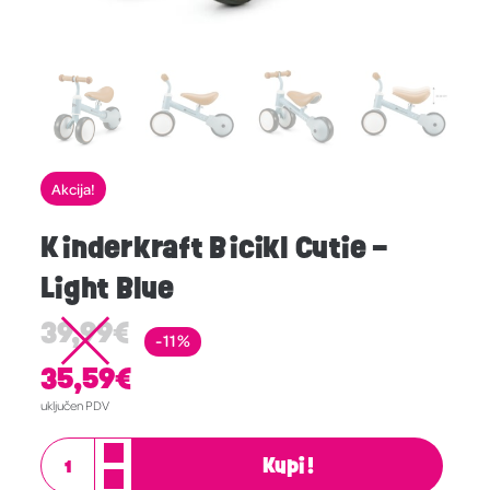
Akcija!
Kinderkraft Bicikl Cutie –
Light Blue
39,99
€
-11%
35,59
€
uključen PDV
Kupi!