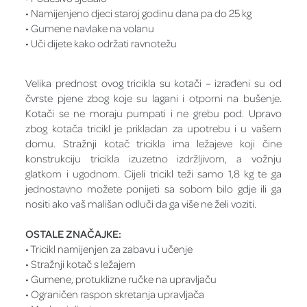
• Namijenjeno djeci staroj godinu dana pa do 25 kg
• Gumene navlake na volanu
• Uči dijete kako održati ravnotežu
Velika prednost ovog tricikla su kotači – izrađeni su od
čvrste pjene zbog koje su lagani i otporni na bušenje.
Kotači se ne moraju pumpati i ne grebu pod. Upravo
zbog kotača tricikl je prikladan za upotrebu i u vašem
domu. Stražnji kotač tricikla ima ležajeve koji čine
konstrukciju tricikla izuzetno izdržljivom, a vožnju
glatkom i ugodnom. Cijeli tricikl teži samo 1,8 kg te ga
jednostavno možete ponijeti sa sobom bilo gdje ili ga
nositi ako vaš mališan odluči da ga više ne želi voziti.
OSTALE ZNAČAJKE:
• Tricikl namijenjen za zabavu i učenje
• Stražnji kotač s ležajem
• Gumene, protuklizne ručke na upravljaču
• Ograničen raspon skretanja upravljača