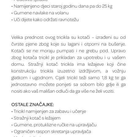
• Namijenjeno djeci staroj godinu dana pa do 25 kg
• Gumene navlake na volanu
• Uči dijete kako održati ravnotežu
Velika prednost ovog tricikla su kotači – izrađeni su od
čvrste pjene zbog koje su lagani i otporni na bušenje.
Kotači se ne moraju pumpati i ne grebu pod. Upravo
zbog kotača tricikl je prikladan za upotrebu i u vašem
domu. Stražnji kotač tricikla ima ležajeve koji čine
konstrukciju tricikla izuzetno izdržljivom, a vožnju
glatkom i ugodnom. Cijeli tricikl teži samo 1,8 kg te ga
jednostavno možete ponijeti sa sobom bilo gdje ili ga
nositi ako vaš mališan odluči da ga više ne želi voziti.
OSTALE ZNAČAJKE:
• Tricikl namijenjen za zabavu i učenje
• Stražnji kotač s ležajem
• Gumene, protuklizne ručke na upravljaču
• Ograničen raspon skretanja upravljača