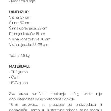
• Moderni dizajn
DIMENZIJE:
Visina: 37 cm
Širina: 50 cm
Širina upravljača: 22 cm
Promjer kotača: 15 cm
Visina konstrukcije: 16 cm
Visina sjedala: 25-28 cm
Težina: 1,8 kg
MATERIJALI:
• TPR guma
• Čelik
• EVA pjena
Sva prava zadržana: kopiranje našeg teksta nije
dopušteno bez naše prethodne dozvole.
*Slike proizvoda su preuzete od proizvođača ili
dobavljača i samo su ilustrativne prirode, te ne moraju