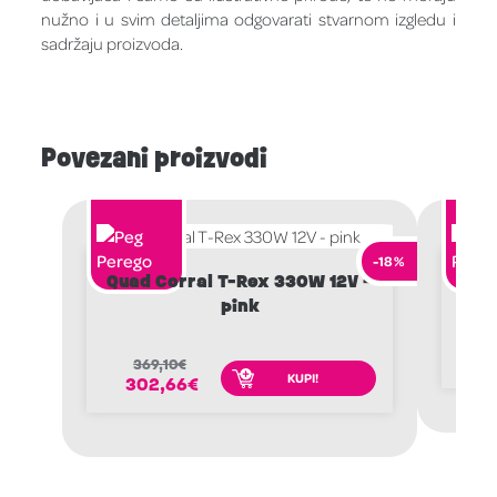
nužno i u svim detaljima odgovarati stvarnom izgledu i
sadržaju proizvoda.
Povezani proizvodi
-18%
Quad Corral T-Rex 330W 12V –
M
pink
1
1
369,10
€
KUPI!
302,66
€