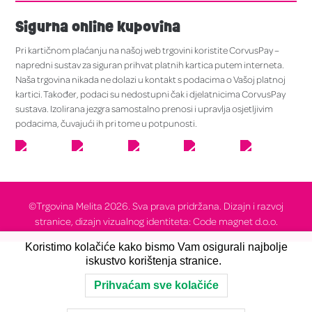
Sigurna online kupovina
Pri kartičnom plaćanju na našoj web trgovini koristite CorvusPay –
napredni sustav za siguran prihvat platnih kartica putem interneta.
Naša trgovina nikada ne dolazi u kontakt s podacima o Vašoj platnoj
kartici. Također, podaci su nedostupni čak i djelatnicima CorvusPay
sustava. Izolirana jezgra samostalno prenosi i upravlja osjetljivim
podacima, čuvajući ih pri tome u potpunosti.
©Trgovina Melita 2026. Sva prava pridržana. Dizajn i razvoj
stranice, dizajn vizualnog identiteta: Code magnet d.o.o.
Koristimo kolačiće kako bismo Vam osigurali najbolje
iskustvo korištenja stranice.
Prihvaćam sve kolačiće