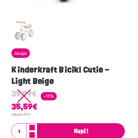
Akcija!
Kinderkraft Bicikl Cutie –
Light Beige
39,99
€
-11%
35,59
€
uključen PDV
Kupi!