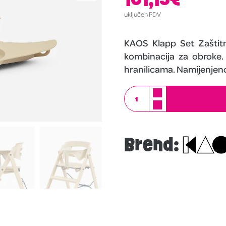
uključen PDV
KAOS Klapp Set Zaštitn
kombinacija za obroke.
hranilicama. Namijenjeno
Brend: