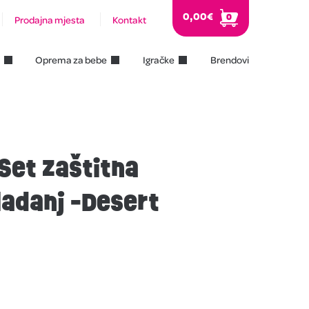
0,00
€
0
Prodajna mjesta
Kontakt
Oprema za bebe
Igračke
Brendovi
Set Zaštitna
ladanj -Desert