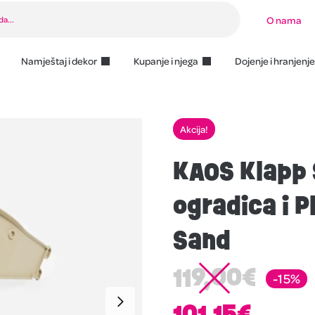
O nama
Namještaj i dekor
Kupanje i njega
Dojenje i hranjenje
Akcija!
KAOS Klapp 
ogradica i P
Sand
119,00
€
-15%
101,15
€