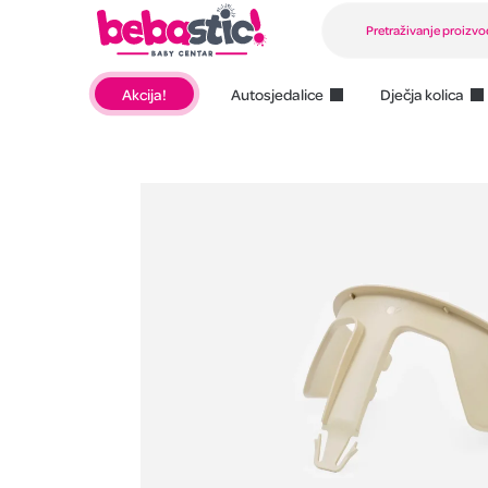
Akcija!
Autosjedalice
Dječja kolica