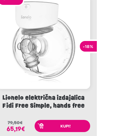
-18%
Lionelo električna izdajalica
Fidi Free Simple, hands free
79,50
€
KUPI!
65,19
€