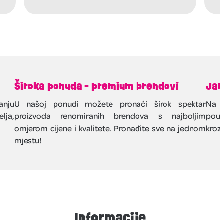
Široka ponuda - premium brendovi
Ja
anju
U našoj ponudi možete pronaći širok spektar
Na 
lja,
proizvoda renomiranih brendova s najboljim
pou
omjerom cijene i kvalitete. Pronađite sve na jednom
kroz
mjestu!
Informacije