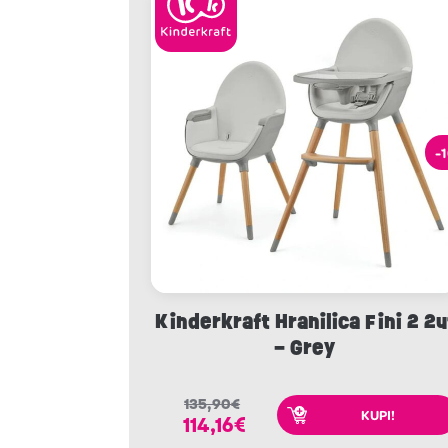
-
Kinderkraft Hranilica Fini 2 2u
– Grey
135,90
€
KUPI!
114,16
€