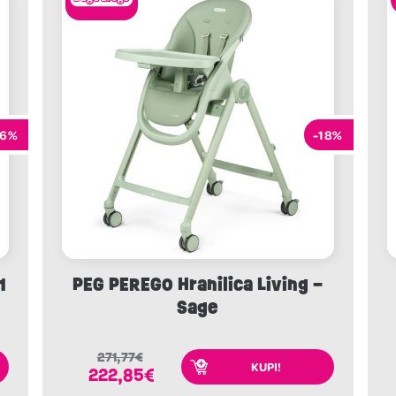
16%
-18%
1
PEG PEREGO Hranilica Living –
Sage
271,77
€
KUPI!
222,85
€