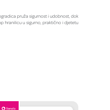
 ogradica pruža sigurnost i udobnost, dok
p hranilicu u sigurno, praktično i djetetu