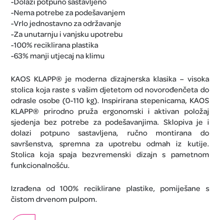
-Dolazi potpuno sastavljeno
-Nema potrebe za podešavanjem
-Vrlo jednostavno za održavanje
-Za unutarnju i vanjsku upotrebu
-100% reciklirana plastika
-63% manji utjecaj na klimu
KAOS KLAPP® je moderna dizajnerska klasika – visoka
stolica koja raste s vašim djetetom od novorođenčeta do
odrasle osobe (0-110 kg). Inspirirana stepenicama, KAOS
KLAPP® prirodno pruža ergonomski i aktivan položaj
sjedenja bez potrebe za podešavanjima. Sklopiva je i
dolazi potpuno sastavljena, ručno montirana do
savršenstva, spremna za upotrebu odmah iz kutije.
Stolica koja spaja bezvremenski dizajn s pametnom
funkcionalnošću.
Izrađena od 100% reciklirane plastike, pomiješane s
čistom drvenom pulpom.