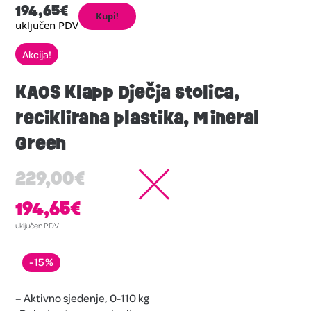
194,65
€
Kupi!
uključen PDV
Akcija!
KAOS Klapp Dječja stolica,
reciklirana plastika, Mineral
Green
229,00
€
194,65
€
uključen PDV
-15%
– Aktivno sjedenje, 0-110 kg