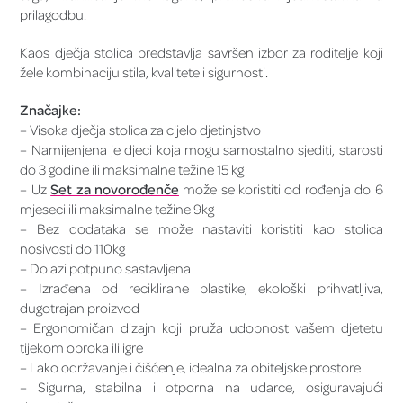
prilagodbu.
Kaos dječja stolica predstavlja savršen izbor za roditelje koji
žele kombinaciju stila, kvalitete i sigurnosti.
Značajke:
– Visoka dječja stolica za cijelo djetinjstvo
– Namijenjena je djeci koja mogu samostalno sjediti, starosti
do 3 godine ili maksimalne težine 15 kg
– Uz
Set za novorođenče
može se koristiti od rođenja do 6
mjeseci ili maksimalne težine 9kg
– Bez dodataka se može nastaviti koristiti kao stolica
nosivosti do 110kg
– Dolazi potpuno sastavljena
– Izrađena od reciklirane plastike, ekološki prihvatljiva,
dugotrajan proizvod
– Ergonomičan dizajn koji pruža udobnost vašem djetetu
tijekom obroka ili igre
– Lako održavanje i čišćenje, idealna za obiteljske prostore
– Sigurna, stabilna i otporna na udarce, osiguravajući