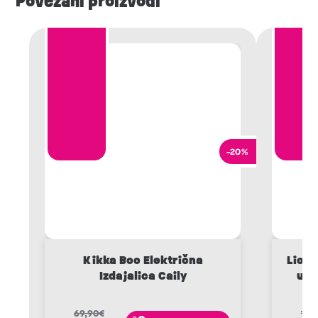
Povezani proizvodi
-20%
Kikka Boo Električna
Lione
Izdajalica Caily
ure
69,90
€
129