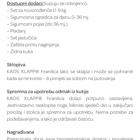
Dostupni dodaci
(kupuju se odvojeno):
– Set za novorođenče 0-9 kg
– Sigurnosna ogradica za djecu 0-36 mj.
– Sigurnosni pojas (do 36 mj.)
– Pladanj
– Set jastučića
– Zaštita protiv naginjanja
– Zidna kuka
Sklopiva
KAOS KLAPP® hranilica lako se sklapa i može se pohraniti
kada se ne koristi – ili ponijeti sa sobom na putovanja.
Spremna za upotrebu odmah iz kutije
KAOS KLAPP® hranilica dolazi potpuno sastavljena.
Jednostavno rasklopite noge, kliknite sjedeči dio u zaključani
položaj i stolica je spremna za upotrebu. Nema potrebe za
podešavanjima, a lako je održavati čistoću.
Nagrađivana
Prepoznata zbog svog bezvremenskog dizajna i inovativne