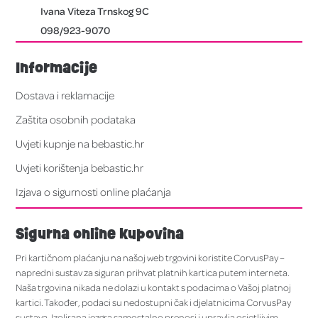
Ivana Viteza Trnskog 9C
098/923-9070
Informacije
Dostava i reklamacije
Zaštita osobnih podataka
Uvjeti kupnje na bebastic.hr
Uvjeti korištenja bebastic.hr
Izjava o sigurnosti online plaćanja
Sigurna online kupovina
Pri kartičnom plaćanju na našoj web trgovini koristite CorvusPay –
napredni sustav za siguran prihvat platnih kartica putem interneta.
Naša trgovina nikada ne dolazi u kontakt s podacima o Vašoj platnoj
kartici. Također, podaci su nedostupni čak i djelatnicima CorvusPay
sustava. Izolirana jezgra samostalno prenosi i upravlja osjetljivim