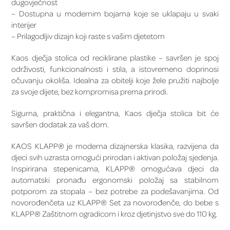
dugovječnost
– Dostupna u modernim bojama koje se uklapaju u svaki
interijer
– Prilagodljiv dizajn koji raste s vašim djetetom
Kaos dječja stolica od reciklirane plastike – savršen je spoj
održivosti, funkcionalnosti i stila, a istovremeno doprinosi
očuvanju okoliša. Idealna za obitelji koje žele pružiti najbolje
za svoje dijete, bez kompromisa prema prirodi.
Sigurna, praktična i elegantna, Kaos dječja stolica bit će
savršen dodatak za vaš dom.
KAOS KLAPP® je moderna dizajnerska klasika, razvijena da
djeci svih uzrasta omogući prirodan i aktivan položaj sjedenja.
Inspirirana stepenicama, KLAPP® omogućava djeci da
automatski pronađu ergonomski položaj sa stabilnom
potporom za stopala – bez potrebe za podešavanjima. Od
novorođenčeta uz KLAPP® Set za novorođenče, do bebe s
KLAPP® Zaštitnom ogradicom i kroz djetinjstvo sve do 110 kg.