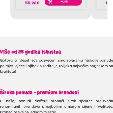
KUPI!
55,92
€
106
Više od 25 godina iskustva
Gotovo tri desetljeća posvećeni smo stvaranju najbolje ponude
po mjeri djece i njihovih roditelja, uvijek s najvećim naglaskom na
kvalitetu!
Široka ponuda - premium brendovi
U našoj ponudi možete pronaći širok spektar proizvoda
renomiranih brendova s najboljim omjerom cijene i kvalitete.
Pronađite sve na jednom mjestu!