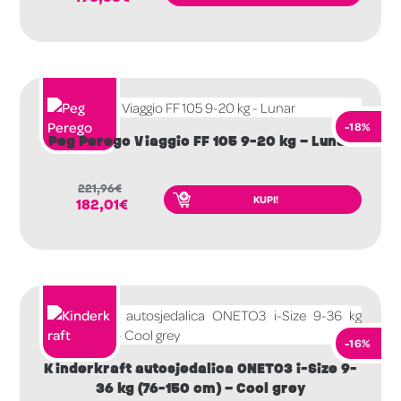
-18%
Peg Perego Viaggio FF 105 9-20 kg – Lunar
221,96
€
KUPI!
182,01
€
-16%
Kinderkraft autosjedalica ONETO3 i-Size 9-
36 kg (76-150 cm) – Cool grey