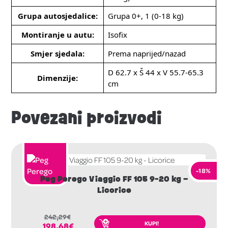
Grupa autosjedalice:
Grupa 0+, 1 (0-18 kg)
Montiranje u autu:
Isofix
Smjer sjedala:
Prema naprijed/nazad
D 62.7 x Š 44 x V 55.7-65.3
Dimenzije:
cm
Povezani proizvodi
-18%
Peg Perego Viaggio FF 105 9-20 kg –
Licorice
242,29
€
KUPI!
198,68
€