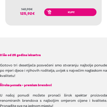
149,90
€
KUPI!
125,92
€
Više od 25 godina iskustva
Gotovo tri desetljeća posvećeni smo stvaranju najbolje ponude
po mjeri djece i njihovih roditelja, uvijek s najvećim naglaskom na
kvalitetu!
Široka ponuda - premium brendovi
U našoj ponudi možete pronaći širok spektar proizvoda
renomiranih brendova s najboljim omjerom cijene i kvalitete.
Pronađite sve na jednom mjestu!