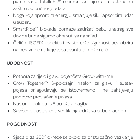
patentiranu Intelli-Fit™ memorijsku pjenu za optimalnu
zaštitu od bočnog sudara
Noga koja apsorbira energiju smanjuje silu i apsorbira udar
u sudaru
SmartRide™ blokada pomaže zadržati bebu unatrag sve
dok ne bude sigurno okrenuti se naprijed
Čelični ISOFIX konektori čvrsto drže sigurnost bez obzira
na neravnine na koje vaša avantura može naići
UDOBNOST
Potpora za tijelo i glavu dojenčeta Grow-with-me
Grow Together™ 6-položajni naslon za glavu i sustav
pojasa prilagođavaju se istovremeno i ne zahtijevaju
ponovno provlačenje pojasa
Naslon u pokretu s 5 položaja nagiba
Savršeno postavljena ventilacija održava bebu hladnom
POGODNOST
Sjedalo za 360° okreće se okolo za pristupačno vezivanje