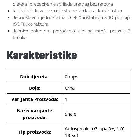
djeteta i prebacivanje sprijeda unatrag bez napora
Rotirajući aktivator s obje strane sjedala za lakši pristup
Jednostavna jednokratna ISOFIX instalacija s 10 pozicija
ISOFIX konektora
Jednim pokretom povlačenja lako se zateže pojas s 5
točaka
Karakteristike
Dob djeteta:
0 mj+
Boja:
Crna
Varijanta Proizvoda:
1
Naziv varijante
Shale
proizvoda:
Autosjedalica Grupa 0+, 1 (0-
Tip proizvoda:
18 kg)