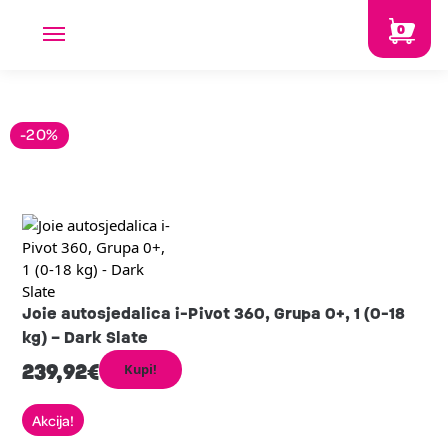
0
-20%
Joie autosjedalica i-Pivot 360, Grupa 0+, 1 (0-18
kg) – Dark Slate
239,92
€
Kupi!
Akcija!