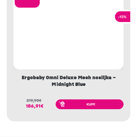
-15%
Ergobaby Omni Deluxe Mesh nosiljka –
Midnight Blue
219,90
€
KUPI!
186,91
€