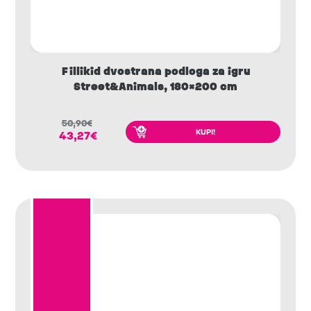
Fillikid dvostrana podloga za igru
Street&Animals, 180×200 cm
50,90
€
KUPI!
43,27
€