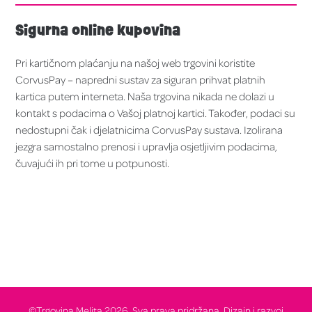
Sigurna online kupovina
Pri kartičnom plaćanju na našoj web trgovini koristite
CorvusPay – napredni sustav za siguran prihvat platnih
kartica putem interneta. Naša trgovina nikada ne dolazi u
kontakt s podacima o Vašoj platnoj kartici. Također, podaci su
nedostupni čak i djelatnicima CorvusPay sustava. Izolirana
jezgra samostalno prenosi i upravlja osjetljivim podacima,
čuvajući ih pri tome u potpunosti.
©Trgovina Melita 2026. Sva prava pridržana. Dizajn i razvoj