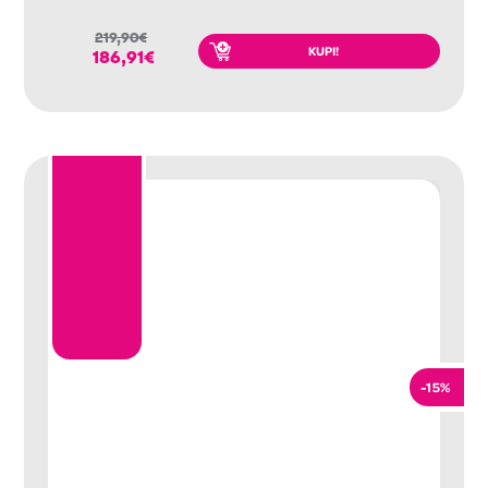
219,90
€
KUPI!
186,91
€
-15%