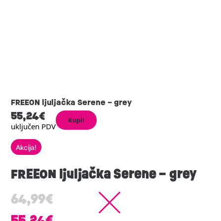
FREEON ljuljačka Serene – grey
55,24
€
Kupi!
uključen PDV
Akcija!
FREEON ljuljačka Serene – grey
64,99
€
55,24
€