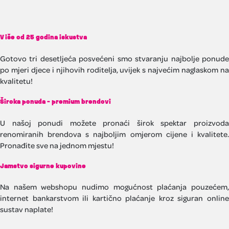
Više od 25 godina iskustva
Gotovo tri desetljeća posvećeni smo stvaranju najbolje ponude
po mjeri djece i njihovih roditelja, uvijek s najvećim naglaskom na
kvalitetu!
Široka ponuda - premium brendovi
U našoj ponudi možete pronaći širok spektar proizvoda
renomiranih brendova s najboljim omjerom cijene i kvalitete.
Pronađite sve na jednom mjestu!
Jamstvo sigurne kupovine
Na našem webshopu nudimo mogućnost plaćanja pouzećem,
internet bankarstvom ili kartično plaćanje kroz siguran online
sustav naplate!