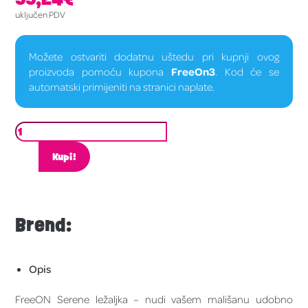
uključen PDV
Možete ostvariti dodatnu uštedu pri kupnji ovog
proizvoda pomoću kupona
FreeOn3
. Kod će se
automatski primijeniti na stranici naplate.
Kupi!
Brend:
Opis
FreeON Serene ležaljka – nudi vašem mališanu udobno