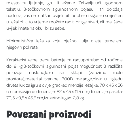
mjesto za ljuljanje, igru ​​ili ležanje. Zahvaljujući ugodnom
tekstilu, 3-točkovnom sigurnosnom pojasu i tri položaja
naslona, ​​vaš će mališan uvijek biti udobno i sigurno smješten
u ležaljci. U to vrijeme možete raditi druge stvari, ali mališana
uvijek imate na oku i blizu sebe.
Minimalistička ležaljka koja nježno ljulja dijete temeljem
njegovih pokreta.
Karakteristike:ne treba baterije za rad,upotreba: od rođenja
do 9 kg,3-točkovni sigurnosni pojas,mogućnost 3 različita
položaja naslona,lako se sklopi (zauzima malo
prostora),materijal tkanine: 300D melange,okvir u izgledu
drveta,luk za igru s dvije igračkedimenzije ležaljke: 70 x 45 x 56
cm,presavijene dimenzije: 82 x 45 x 11,5 cm,dimenzije paketa:
70,5 x 9,5 x 45,5 cm,izuzetno lagan: 2,8 kg.
Povezani proizvodi