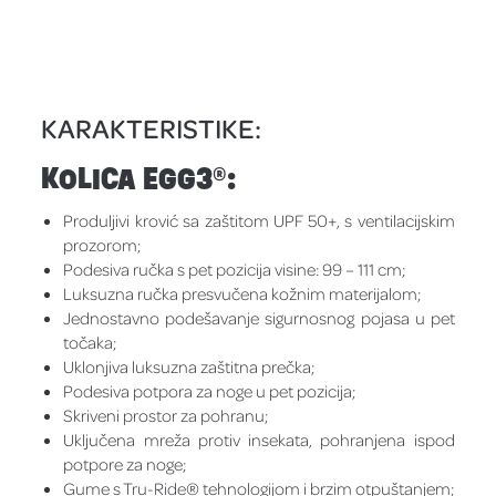
KARAKTERISTIKE:
KOLICA EGG3®:
Produljivi krović sa zaštitom UPF 50+, s ventilacijskim
prozorom;
Podesiva ručka s pet pozicija visine: 99 – 111 cm;
Luksuzna ručka presvučena kožnim materijalom;
Jednostavno podešavanje sigurnosnog pojasa u pet
točaka;
Uklonjiva luksuzna zaštitna prečka;
Podesiva potpora za noge u pet pozicija;
Skriveni prostor za pohranu;
Uključena mreža protiv insekata, pohranjena ispod
potpore za noge;
Gume s Tru-Ride® tehnologijom i brzim otpuštanjem;