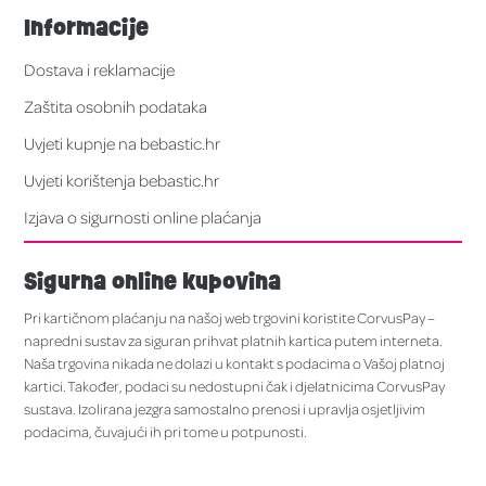
Informacije
Dostava i reklamacije
Zaštita osobnih podataka
Uvjeti kupnje na bebastic.hr
Uvjeti korištenja bebastic.hr
Izjava o sigurnosti online plaćanja
Sigurna online kupovina
Pri kartičnom plaćanju na našoj web trgovini koristite CorvusPay –
napredni sustav za siguran prihvat platnih kartica putem interneta.
Naša trgovina nikada ne dolazi u kontakt s podacima o Vašoj platnoj
kartici. Također, podaci su nedostupni čak i djelatnicima CorvusPay
sustava. Izolirana jezgra samostalno prenosi i upravlja osjetljivim
podacima, čuvajući ih pri tome u potpunosti.