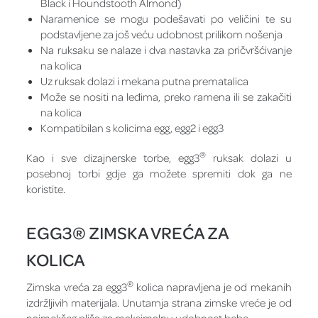
Black i Houndstooth Almond)
Naramenice se mogu podešavati po veličini te su
podstavljene za još veću udobnost prilikom nošenja
Na ruksaku se nalaze i dva nastavka za pričvršćivanje
na kolica
Uz ruksak dolazi i mekana putna prematalica
Može se nositi na leđima, preko ramena ili se zakačiti
na kolica
Kompatibilan s kolicima egg, egg2 i egg3
®
Kao i sve dizajnerske torbe, egg3
ruksak dolazi u
posebnoj torbi gdje ga možete spremiti dok ga ne
koristite.
EGG3® ZIMSKA VREĆA ZA
KOLICA
®
Zimska vreća za egg3
kolica napravljena je od mekanih
izdržljivih materijala. Unutarnja strana zimske vreće je od