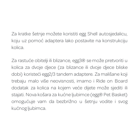
Za kratke šetnje možete koristiti egg Shell autosjedalicu,
koju uz pomoć adaptera lako postavite na konstrukciju
kolica.
Za rastuće obitelji ili blizance, egg3® se može pretvoriti u
kolica za dvoje djece (za blizance ili dvoje djece bliske
dobi) koristeći egg2/3 tandem adaptere. Za mališane koji
trebaju malo više neovisnosti, imamo i Ride on Board
dodatak za kolica na kojem veće dijete može sjediti ili
stajati. Nova košara za kućne ljubimce (egg® Pet Basket)
omogućuje vam da bezbrižno u šetnju vodite i svog
kućnog ljubimca.