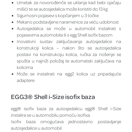
Umetak za novorođenče se uklanja kad bebi ojačaju
mišići te se autosjedalica može koristiti do 13 kg
Sigurnosni pojasevi s kopčanjem u 3 točke
Mekano podstavljene naramenice za veću udobnost
Autosjedalica se može u automobil instalirati s
pojasevima automobila ili s egg Shell isofix bazom
Inovativni sustav zaključavanja autosjedalice na
konstrukciji kolica – nakon što se autosjedalica
postavi na konstrukciju kolica, ručka za nošenje se
spušta u najniži položaj te automatski zaključava na
kolicima
Može se instalirati na egg2 kolica uz pripadajuće
adaptere
EGG3®
Shell i-Size isofix baza
egg® isofix baza za autosjedalicu egg® Shell i-Size
instalira se u automobilu pomoću isofixa.
Isofix baza omogućava jednostavno postavljanje
autosjedalice u automobil.