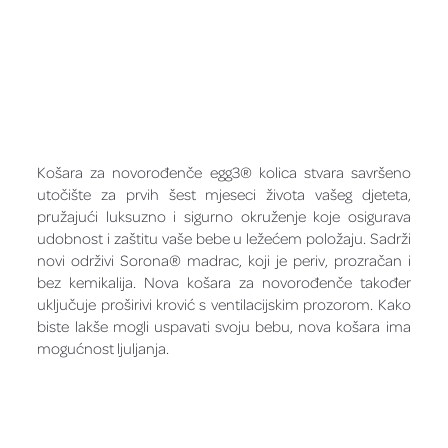
Košara za novorođenče egg3® kolica stvara savršeno
utočište za prvih šest mjeseci života vašeg djeteta,
pružajući luksuzno i sigurno okruženje koje osigurava
udobnost i zaštitu vaše bebe u ležećem položaju. Sadrži
novi održivi Sorona® madrac, koji je periv, prozračan i
bez kemikalija. Nova košara za novorođenče također
uključuje proširivi krović s ventilacijskim prozorom. Kako
biste lakše mogli uspavati svoju bebu, nova košara ima
mogućnost ljuljanja.