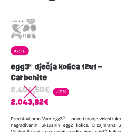
Akcija!
egg3® dječja kolica 12u1 –
Carbonite
2.404,50
€
-15%
2.043,82
€
®
Predstavljamo Vam
egg3
–
novo izdanje
višestruko
nagrađivanih luksuznih egg2 kolica. Dizajnirana u
®
Velikoj Britaniji, u suradnji s roditeljima, egg3
kolica