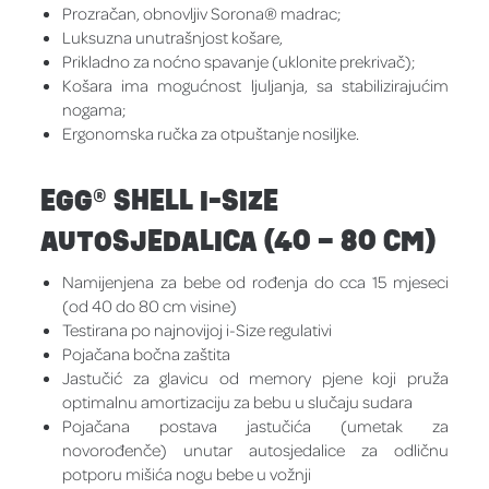
Prozračan, obnovljiv Sorona® madrac;
Luksuzna unutrašnjost košare,
Prikladno za noćno spavanje (uklonite prekrivač);
Košara ima mogućnost ljuljanja, sa stabilizirajućim
nogama;
Ergonomska ručka za otpuštanje nosiljke.
EGG® SHELL I-SIZE
AUTOSJEDALICA (40 – 80 CM)
Namijenjena za bebe od rođenja do cca 15 mjeseci
(od 40 do 80 cm visine)
Testirana po najnovijoj i-Size regulativi
Pojačana bočna zaštita
Jastučić za glavicu od memory pjene koji pruža
optimalnu amortizaciju za bebu u slučaju sudara
Pojačana postava jastučića (umetak za
novorođenče) unutar autosjedalice za odličnu
potporu mišića nogu bebe u vožnji