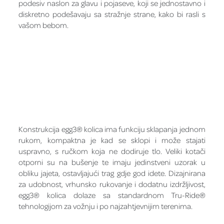
podesiv naslon za glavu i pojaseve, koji se jednostavno i
diskretno podešavaju sa stražnje strane, kako bi rasli s
vašom bebom.
Konstrukcija egg3® kolica ima funkciju sklapanja jednom
rukom, kompaktna je kad se sklopi i može stajati
uspravno, s ručkom koja ne dodiruje tlo. Veliki kotači
otporni su na bušenje te imaju jedinstveni uzorak u
obliku jajeta, ostavljajući trag gdje god idete. Dizajnirana
za udobnost, vrhunsko rukovanje i dodatnu izdržljivost,
egg3® kolica dolaze sa standardnom Tru-Ride®
tehnologijom za vožnju i po najzahtjevnijim terenima.