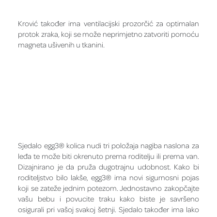
Krović također ima ventilacijski prozorčić za optimalan
protok zraka, koji se može neprimjetno zatvoriti pomoću
magneta ušivenih u tkanini.
Sjedalo egg3® kolica nudi tri položaja nagiba naslona za
leđa te može biti okrenuto prema roditelju ili prema van.
Dizajnirano je da pruža dugotrajnu udobnost. Kako bi
roditeljstvo bilo lakše, egg3® ima novi sigurnosni pojas
koji se zateže jednim potezom. Jednostavno zakopčajte
vašu bebu i povucite traku kako biste je savršeno
osigurali pri vašoj svakoj šetnji. Sjedalo također ima lako