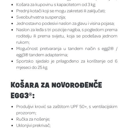
Košara za kupovinu s kapacitetom od 3 kg;
Prednji kotači koji se mogu zakretati ili zaključati;
Sveobuhvatna suspenzija;
Jednostavno podesivi naslon za glavu i visina pojasa;
Naslon za leđa s tri pozicije nagiba, s pogledom prema
roditelju ili prema svijetu, koja se podešava jednom
rukom;
Mogućnost pretvaranja u tandem način s egg2® /
egg3® tandem adapterima;
Sportsko sjedalo je prilagođeno za korištenje od 6
mjeseci do 25 kg.
KOŠARA ZA NOVOROĐENČE
EGG3®:
Produljivi krović sa zaštitom UPF 50+, s ventilacijskim
prozorom;
Ručka za nošenje;
Uklonjivi prekrivač;