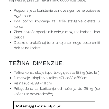
najmekšeg pliša za maksimalnu udobnost bebe.
Pogodna je za korištenje uz nove sigurnosne pojaseve
egg3 kolica
Ima bočno kopčanje za lakše stavljanje djeteta u
kolica
Zimske vreće specijalnih edicija mogu se koristiti i kao
dekica
Dolaze u praktičnoj torbi u koju se mogu pospremiti
dok se ne koriste
TEŽINA I DIMENZIJE:
Težina konstrukcije i sportskog sjedala: 15.3kg (stroller)
Dimenzije sklopljenih kolica: v71 x d32 x š59cm
Visina ručke: 99 – 111 cm
Prilagođeno za korištenje od rođenja do 25 kg (uz
košaru za novorođenče)
12u1 set egg3 kolica uključuje: