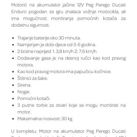
Motorić na akumulator jačine 12V Peg Perego Ducati
Enduro pogodan za igru znalaca vožnje motocikla, ali
ima mogućnost montiranja pomoćnih kotača za
dodatnu sigurnost.
Trajanje baterije oko 30 minuta.
Namjenjen je dobi djece od 3-6 godina.
2 brzine naprijed: 1. 3,8 km/h 2. 7,6 km/h
Dodavanje gasa je na desnoj ručci kao kod pravog
motora.
Kao kod pravog motora ima papučicu kočnice.
Štitnici za šake.
Sirena.
Nogar.
Pomoćni kotači.
3 putne torbe za stvari koje se mogu montirati na
motor.
Maksimalna nosivost: 30 kg
U kompletu: Motor na akumulator Peg Perego Ducati