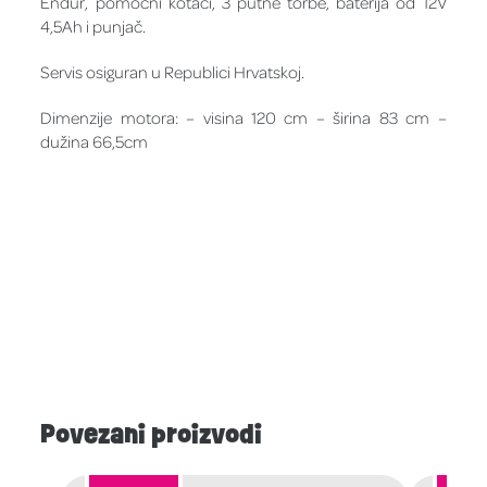
Endur, pomoćni kotači, 3 putne torbe, baterija od 12V
4,5Ah i punjač.
Servis osiguran u Republici Hrvatskoj.
Dimenzije motora: – visina 120 cm – širina 83 cm –
dužina 66,5cm