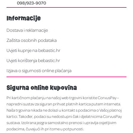
Robna kuća Roma - Avenija Dubrava 45
099/216-8605
Trgovina Melita Bjelovar
Ivana Viteza Trnskog 9C
098/923-9070
Informacije
Dostava i reklamacije
Zaštita osobnih podataka
Uvjeti kupnje na bebastic.hr
Uvjeti korištenja bebastic.hr
Izjava o sigurnosti online plaćanja
Sigurna online kupovina