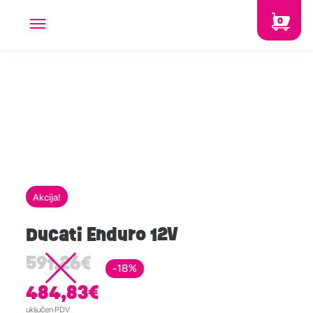
0
Akcija!
Ducati Enduro 12V
591,26
€
-18%
484,83
€
uključen PDV