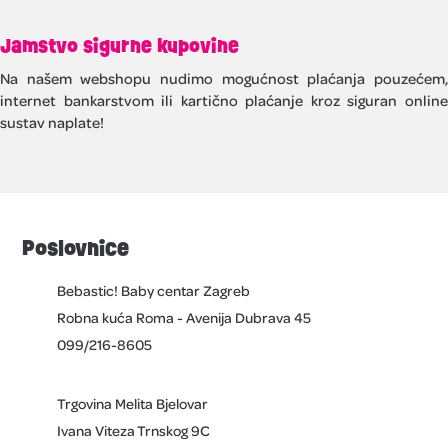
Široka ponuda - premium brendovi
U našoj ponudi možete pronaći širok spektar proizvoda
renomiranih brendova s najboljim omjerom cijene i kvalitete.
Pronađite sve na jednom mjestu!
Jamstvo sigurne kupovine
Na našem webshopu nudimo mogućnost plaćanja pouzećem,
internet bankarstvom ili kartično plaćanje kroz siguran online
sustav naplate!
Poslovnice
Bebastic! Baby centar Zagreb