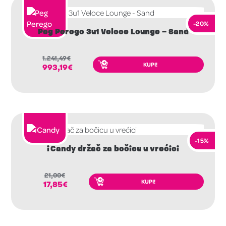
-20%
Peg Perego 3u1 Veloce Lounge – Sand
1.241,49
€
KUPI!
993,19
€
-15%
iCandy držač za bočicu u vrećici
21,00
€
KUPI!
17,85
€