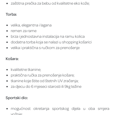
zaštitna prečka za bebu od kvalitetne eko kože;
Torba:
velika, elegantna i lagana
remen za rame
brza i jednostavna instalacija na ramu kolica
dodatna torba koja se nalazi u shopping košarici
velika i praktična s ručkom za prenošenje
Košara:
kvalitetne tkanine;
praktična ručka za prenošenje košare;
tkanine koje štite od štetnih UV zračenja;
za djecu do 6 mjeseci starosti ili 9kg težine
Sportski dio:
mogućnost okretanja sportskog dijela u oba smjera
vožnje;