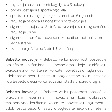
regulacija naslona sportskog dijela u 3 položaja;
podesivost sjenila sportskog dijela;
sportski dio namijenjen djeci starosti od 6 mjeseci;
regulacija oslonca za noge kod sportskog dijela;
sigurnosni pojas u 5 točaka vezanja sa mogućnošću
regulacije visine;
sigurnosna prečka može se otkopčati po potrebi samo s
jedne strane;
tkanine koje štite od štetnih UV zračenja;
Bebetto inovacije
– Bebetto veliku pozornost posvećuje
praktičnim rješenjima i inovacijama koje olakšavaju
svakodnevno korištenje kolicate povećavaju sigurnost i
udobnost za bebu. U nastavku pogledajte nekolicinu rješenja
koja Bebetto dječja kolica izdvajaju i stavljaju ispred drugih.
Bebetto inovacije
– Bebetto veliku pozornost posvećuje
praktičnim rješenjima i inovacijama koje olakšavaju
svakodnevno korištenje kolica te povećavaju sigurnost i
udobnost za bebu. U nastavku pogledajte nekolicinu rješenja