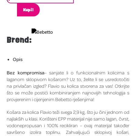
Kupi!
Brend:
Opis
Bez kompromisa
– sanjate li o funkcionalnim kolicima s
laganom sklopivom košarom? Uz to, želite li se usredotočiti
na privlačan izgled? Flavio su kolica stvorena za vas! Otkrijte
što se može postići kombiniranjem najnovijih tehnologija s
provjerenim i cijenjenim Bebetto rješenjima!
Košara za kolica Flavio teži svega 2,9 kg, što ju čini jednom od
najlakših u klasi. Korišteni EPP materijal nije samo lagan, čvrst,
vodonepropusan i 100% recikliran – ovaj materijal također
savršeno izolira toplinu. Zahvaljujući sklopivoj košari,