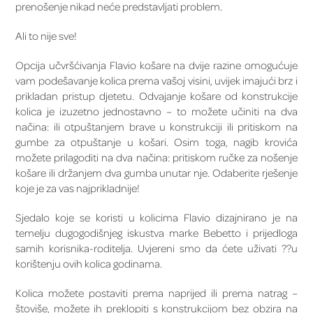
prenošenje nikad neće predstavljati problem.
Ali to nije sve!
Opcija učvršćivanja Flavio košare na dvije razine omogućuje
vam podešavanje kolica prema vašoj visini, uvijek imajući brz i
prikladan pristup djetetu. Odvajanje košare od konstrukcije
kolica je izuzetno jednostavno – to možete učiniti na dva
načina: ili otpuštanjem brave u konstrukciji ili pritiskom na
gumbe za otpuštanje u košari. Osim toga, nagib krovića
možete prilagoditi na dva načina: pritiskom ručke za nošenje
košare ili držanjem dva gumba unutar nje. Odaberite rješenje
koje je za vas najprikladnije!
Sjedalo koje se koristi u kolicima Flavio dizajnirano je na
temelju dugogodišnjeg iskustva marke Bebetto i prijedloga
samih korisnika-roditelja. Uvjereni smo da ćete uživati ??u
korištenju ovih kolica godinama.
Kolica možete postaviti prema naprijed ili prema natrag –
štoviše, možete ih preklopiti s konstrukcijom bez obzira na