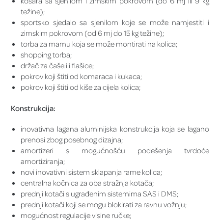
košara sa sjenilom i zimskim pokrovom (do 6 mj ili 9 kg
težine);
sportsko sjedalo sa sjenilom koje se može namjestiti i
zimskim pokrovom (od 6 mj do 15 kg težine);
torba za mamu koja se može montirati na kolica;
shopping torba;
držač za čaše ili flašice;
pokrov koji štiti od komaraca i kukaca;
pokrov koji štiti od kiše za cijela kolica;
Konstrukcija:
inovativna lagana aluminijska konstrukcija koja se lagano
prenosi zbog posebnog dizajna;
amortizeri s mogućnošću podešenja tvrdoće
amortiziranja;
novi inovativni sistem sklapanja rame kolica;
centralna kočnica za oba stražnja kotača;
prednji kotači s ugrađenim sistemima SAS i DMS;
prednji kotači koji se mogu blokirati za ravnu vožnju;
mogućnost regulacije visine ručke;