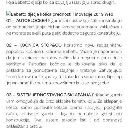
koja Bebetto dječja kolica izdvajaju i stavljaju ispred drugih.
01 – AUTOBLOCKER
Sigurnosni sustav koji štiti konstrukciju
od samorastavljanja. Mehanizam se automatski zaključava i
ne morate se svaki puta sjetiti dodatno osigurati konstrukciju.
02 – KOČNICA STOP&GO
Koristimo novu redizajniranu
papučicu kočnice u kolicima Bebetto. Važno je napomenuti
da je dizajnirana na takav način da omogući najprikladnije
korištenje. Papučica kočnice je oblikovana tako da je
prikladna za jednostavna stajanje i kretanje. Zahvaljujući
tome, lako se može upravljati – također u sandalama, flip-flop
‘japankama’ ili cipelama s površinom koja se lako grebe.
03 – SISTEM JEDNOSTAVNOG SKLAPANJA
Prikladan gumb
vam omogućuje da brzo sklopite konstrukciju. Za sklapanje
kolica, samo postavite kotače prema naprijed, podignite
ručku, pritisnite gumb i lagano pomaknite gornji dio
konstrukcije. Ovaj sistem također štiti i od opasnosti
priklještenja prstiju.