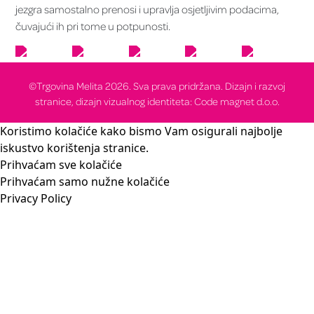
jezgra samostalno prenosi i upravlja osjetljivim podacima,
čuvajući ih pri tome u potpunosti.
©Trgovina Melita 2026. Sva prava pridržana. Dizajn i razvoj
stranice, dizajn vizualnog identiteta: Code magnet d.o.o.
Koristimo kolačiće kako bismo Vam osigurali najbolje
iskustvo korištenja stranice.
Prihvaćam sve kolačiće
Prihvaćam samo nužne kolačiće
Privacy Policy