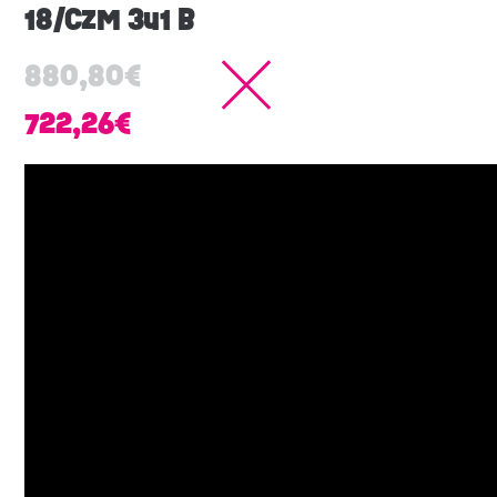
18/CZM 3u1 B
880,80
€
722,26
€