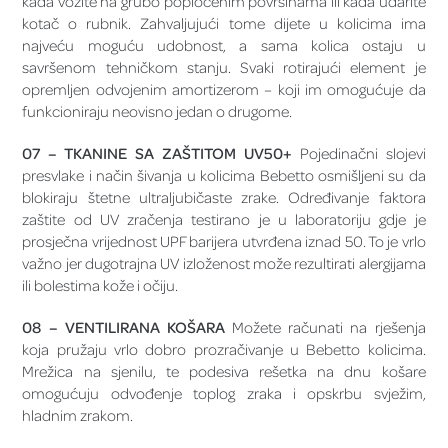
kada vozite na grubo popločenim površinama ili kada udarite
kotač o rubnik. Zahvaljujući tome dijete u kolicima ima
najveću moguću udobnost, a sama kolica ostaju u
savršenom tehničkom stanju. Svaki rotirajući element je
opremljen odvojenim amortizerom – koji im omogućuje da
funkcioniraju neovisno jedan o drugome.
07 – TKANINE SA ZAŠTITOM UV50+
Pojedinačni slojevi
presvlake i način šivanja u kolicima Bebetto osmišljeni su da
blokiraju štetne ultraljubičaste zrake. Određivanje faktora
zaštite od UV zračenja testirano je u laboratoriju gdje je
prosječna vrijednost UPF barijera utvrđena iznad 50. To je vrlo
važno jer dugotrajna UV izloženost može rezultirati alergijama
ili bolestima kože i očiju.
08 – VENTILIRANA KOŠARA
Možete računati na rješenja
koja pružaju vrlo dobro prozračivanje u Bebetto kolicima.
Mrežica na sjenilu, te podesiva rešetka na dnu košare
omogućuju odvođenje toplog zraka i opskrbu svježim,
hladnim zrakom.