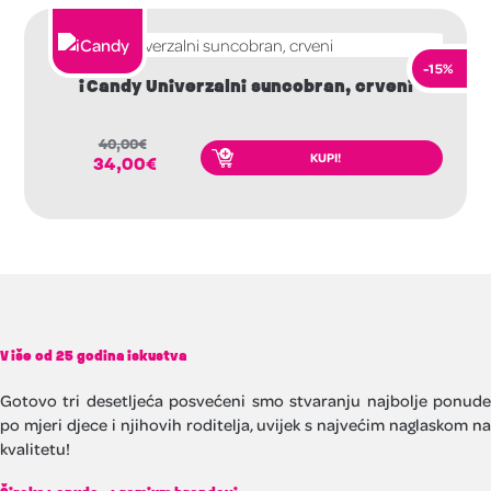
-15%
iCandy Univerzalni suncobran, crveni
40,00
€
KUPI!
34,00
€
Više od 25 godina iskustva
Gotovo tri desetljeća posvećeni smo stvaranju najbolje ponude
po mjeri djece i njihovih roditelja, uvijek s najvećim naglaskom na
kvalitetu!