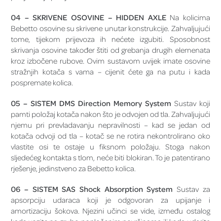
04 – SKRIVENE OSOVINE – HIDDEN AXLE
Na kolicima
Bebetto osovine su skrivene unutar konstrukcije. Zahvaljujući
tome, tijekom prijevoza ih nećete izgubiti. Sposobnost
skrivanja osovine također štiti od grebanja drugih elemenata
kroz izbočene rubove. Ovim sustavom uvijek imate osovine
stražnjih kotača s vama – cijenit ćete ga na putu i kada
pospremate kolica.
05 – SISTEM DMS Direction Memory System
Sustav koji
pamti položaj kotača nakon što je odvojen od tla. Zahvaljujući
njemu pri prevladavanju nepravilnosti – kad se jedan od
kotača odvoji od tla – kotač se ne rotira nekontrolirano oko
vlastite osi te ostaje u fiksnom položaju. Stoga nakon
sljedećeg kontakta s tlom, neće biti blokiran. To je patentirano
rješenje, jedinstveno za Bebetto kolica.
06 – SISTEM SAS Shock Absorption System
Sustav za
apsorpciju udaraca koji je odgovoran za upijanje i
amortizaciju šokova. Njezini učinci se vide, između ostalog