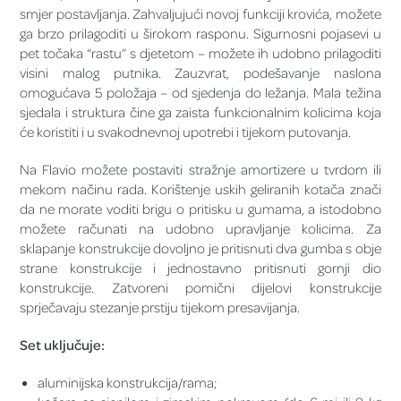
smjer postavljanja. Zahvaljujući novoj funkciji krovića, možete
ga brzo prilagoditi u širokom rasponu. Sigurnosni pojasevi u
pet točaka “rastu” s djetetom – možete ih udobno prilagoditi
visini malog putnika. Zauzvrat, podešavanje naslona
omogućava 5 položaja – od sjedenja do ležanja. Mala težina
sjedala i struktura čine ga zaista funkcionalnim kolicima koja
će koristiti i u svakodnevnoj upotrebi i tijekom putovanja.
Na Flavio možete postaviti stražnje amortizere u tvrdom ili
mekom načinu rada. Korištenje uskih geliranih kotača znači
da ne morate voditi brigu o pritisku u gumama, a istodobno
možete računati na udobno upravljanje kolicima. Za
sklapanje konstrukcije dovoljno je pritisnuti dva gumba s obje
strane konstrukcije i jednostavno pritisnuti gornji dio
konstrukcije. Zatvoreni pomični dijelovi konstrukcije
sprječavaju stezanje prstiju tijekom presavijanja.
Set uključuje:
aluminijska konstrukcija/rama;