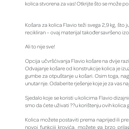
kolica stvorena za vas! Otkrijte što se može p
Košara za kolica Flavio teži svega 2,9 kg, što 
recikliran – ovaj materijal također savršeno iz
Ali to nije sve!
Opcija učvršćivanja Flavio košare na dvije raz
Odvajanje košare od konstrukcije kolica je izu
gumbe za otpuštanje u košari. Osim toga, nag
unutar nje. Odaberite rješenje koje je za vas na
Sjedalo koje se koristi u kolicima Flavio dizaj
smo da ćete uživati ??u korištenju ovih kolica
Kolica možete postaviti prema naprijed ili pre
novoj funkciji krovića, možete ga brzo pril