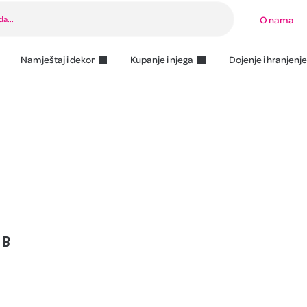
O nama
Namještaj i dekor
Kupanje i njega
Dojenje i hranjenje
 B