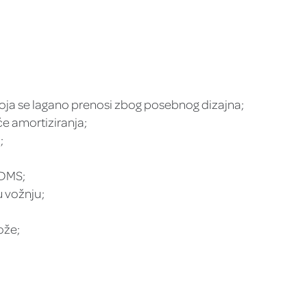
koja se lagano prenosi zbog posebnog dizajna;
e amortiziranja;
;
 DMS;
u vožnju;
ože;