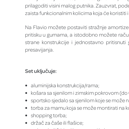
prilagoditi visini malog putnika. Zauzvrat, po
zaista funkcionalnim kolicima koja će koristiti
Na Flavio možete postaviti stražnje amortizer
pritisku u gumama, a istodobno možete računa
strane konstrukcije i jednostavno pritisnuti 
presavijanja.
Set uključuje:
aluminijska konstrukcija/rama;
košara sa sjenilom i zimskim pokrovom (do 6 
sportsko sjedalo sa sjenilom koje se može n
torba za mamu koja se može montirati na ko
shopping torba;
držač za čaše ili flašice;