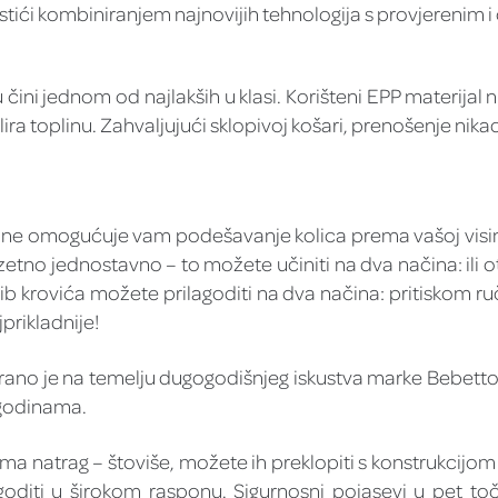
ostići kombiniranjem najnovijih tehnologija s provjerenim i
ju čini jednom od najlakših u klasi. Korišteni EPP materij
olira toplinu. Zahvaljujući sklopivoj košari, prenošenje nik
ine omogućuje vam podešavanje kolica prema vašoj visini, 
zetno jednostavno – to možete učiniti na dva načina: ili ot
ib krovića možete prilagoditi na dva načina: pritiskom r
jprikladnije!
nirano je na temelju dugogodišnjeg iskustva marke Bebetto 
 godinama.
ma natrag – štoviše, možete ih preklopiti s konstrukcijom
agoditi u širokom rasponu. Sigurnosni pojasevi u pet 