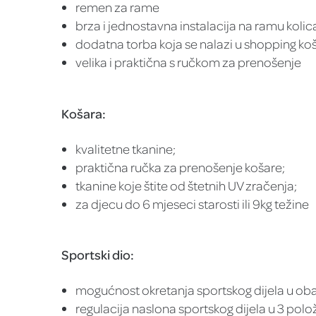
remen za rame
brza i jednostavna instalacija na ramu kolic
dodatna torba koja se nalazi u shopping koš
velika i praktična s ručkom za prenošenje
Košara:
kvalitetne tkanine;
praktična ručka za prenošenje košare;
tkanine koje štite od štetnih UV zračenja;
za djecu do 6 mjeseci starosti ili 9kg težine
Sportski dio:
mogućnost okretanja sportskog dijela u oba
regulacija naslona sportskog dijela u 3 polo