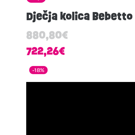
Dječja kolica Bebetto
880,80
€
722,26
€
-18%