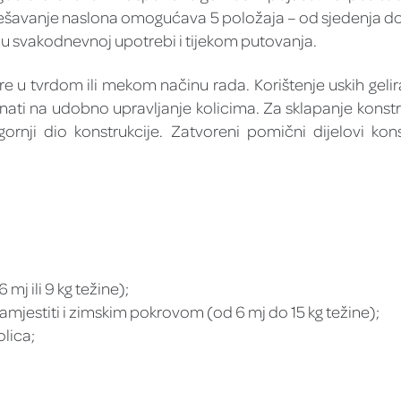
dešavanje naslona omogućava 5 položaja – od sjedenja do l
 i u svakodnevnoj upotrebi i tijekom putovanja.
e u tvrdom ili mekom načinu rada. Korištenje uskih geli
ti na udobno upravljanje kolicima. Za sklapanje konstru
gornji dio konstrukcije. Zatvoreni pomični dijelovi kon
mj ili 9 kg težine);
amjestiti i zimskim pokrovom (od 6 mj do 15 kg težine);
lica;