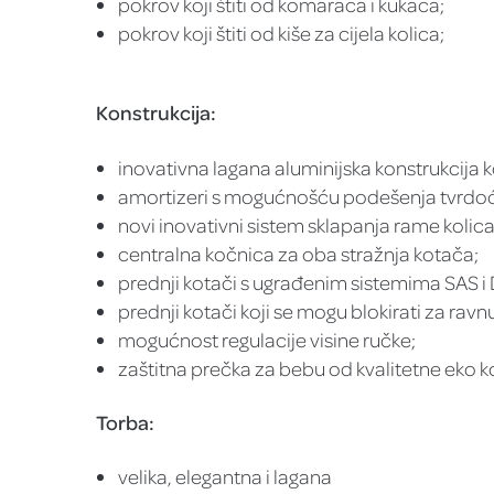
pokrov koji štiti od komaraca i kukaca;
pokrov koji štiti od kiše za cijela kolica;
Konstrukcija:
inovativna lagana aluminijska konstrukcija 
amortizeri s mogućnošću podešenja tvrdoć
novi inovativni sistem sklapanja rame kolica
centralna kočnica za oba stražnja kotača;
prednji kotači s ugrađenim sistemima SAS i
prednji kotači koji se mogu blokirati za ravn
mogućnost regulacije visine ručke;
zaštitna prečka za bebu od kvalitetne eko k
Torba:
velika, elegantna i lagana