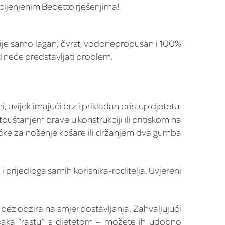
 cijenjenim Bebetto rješenjima!
al nije samo lagan, čvrst, vodonepropusan i 100%
ad neće predstavljati problem.
uvijek imajući brz i prikladan pristup djetetu.
puštanjem brave u konstrukciji ili pritiskom na
učke za nošenje košare ili držanjem dva gumba
i prijedloga samih korisnika-roditelja. Uvjereni
 bez obzira na smjer postavljanja. Zahvaljujući
točaka “rastu” s djetetom – možete ih udobno