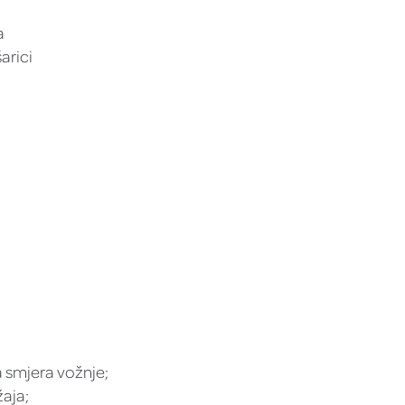
a
arici
 smjera vožnje;
žaja;