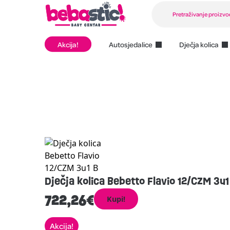
Akcija!
Autosjedalice
Dječja kolica
Dječja kolica Bebetto Flavio 12/CZM 3u1
722,26
€
Kupi!
Akcija!