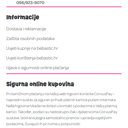
098/923-9070
Informacije
Dostava i reklamacije
Zaštita osobnih podataka
Uvjeti kupnje na bebastic.hr
Uvjeti korištenja bebastic.hr
Izjava o sigurnosti online plaćanja
Sigurna online kupovina
Pri kartičnom plaćanju na našoj web trgovini koristite CorvusPay –
napredni sustav za siguran prihvat platnih kartica putem interneta.
Naša trgovina nikada ne dolazi u kontakt s podacima o Vašoj platnoj
kartici. Također, podaci su nedostupni čak i djelatnicima CorvusPay
sustava. Izolirana jezgra samostalno prenosi i upravlja osjetljivim
podacima, čuvajući ih pri tome u potpunosti.