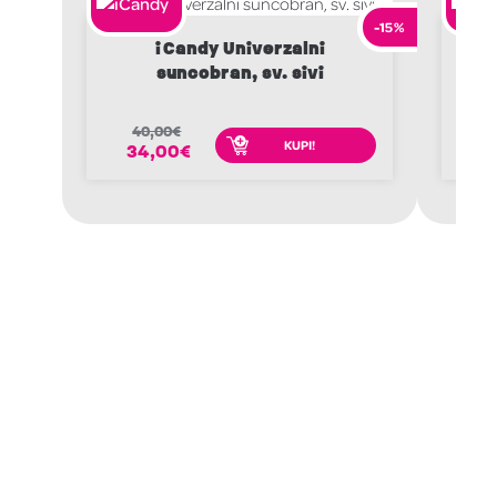
-15%
iCandy Univerzalni
i
suncobran, sv. sivi
40,00
€
2
KUPI!
34,00
€
1