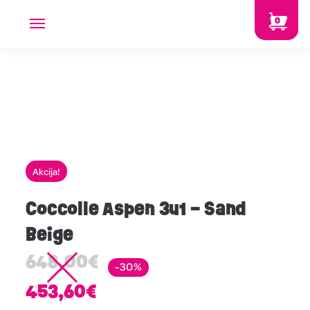
0
Akcija!
Coccolle Aspen 3u1 – Sand
Beige
648,00
€
-30%
453,60
€