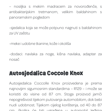
– nosiljka s mekim madracem za novorođenče, s
antibakterijskim tretmanom, velikim baldahinom s
panoramskim pogledom
-sjedalica koja se može potpuno nagnuti s baldahinom
za UV zaštitu
-meke i udobne tkanine, kože i okoliša
-dodaci: navlaka za noge, kišna navlaka, adapter za
nosač
Autosjedalica Coccole Knox
Autosjedalica Coccolle Knox proizvedena je prema
najnovijim sigurnosnim standardima – R129 – i može se
koristiti do visine od 87 cm. Stoga proizvod jamči
nepogrešivost tijekom putovanja automobilom, dok bebi
nudi udobnost. Tijekom cijelog korištenja, od 40 do 87
cm, školjka će biti ugrađena u automobil leđima