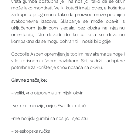
vrsta gumba dostupna je i na nosiljci, tako da se okvir
može lako montirati. Veliki kotači imaju ovjes, a košarica
za kupnju je ogromna tako da proizvod može podnijeti
svakodnevne izazove. Sklapanje se može obaviti s
uključenom jedinicom sjedala, bez obzira na njezinu
orijentaciju, što dovodi do kolica koja su dovoljno
kompaktna da se mogu pohraniti ili nositi bilo gdje.
Coccolle Aspen opremljen je toplim navlakama za noge i
vrlo korisnom kišnom navlakom. Set sadrži i adaptere
potrebne za korištenje Knox nosača na okviru.
Glavne značajke:
– veliki, vrlo otporan aluminijski okvir
-velike dimenzije, ovjes Eva-flex kotači
-memorijski gumbi na nosiljci i sjedištu
– teleskopska ručka