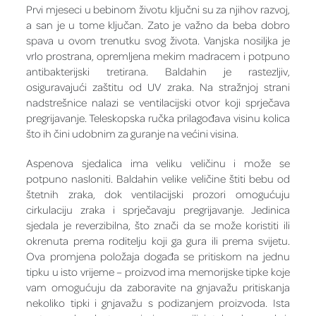
Prvi mjeseci u bebinom životu ključni su za njihov razvoj,
a san je u tome ključan. Zato je važno da beba dobro
spava u ovom trenutku svog života. Vanjska nosiljka je
vrlo prostrana, opremljena mekim madracem i potpuno
antibakterijski tretirana. Baldahin je rastezljiv,
osiguravajući zaštitu od UV zraka. Na stražnjoj strani
nadstrešnice nalazi se ventilacijski otvor koji sprječava
pregrijavanje. Teleskopska ručka prilagođava visinu kolica
što ih čini udobnim za guranje na većini visina.
Aspenova sjedalica ima veliku veličinu i može se
potpuno nasloniti. Baldahin velike veličine štiti bebu od
štetnih zraka, dok ventilacijski prozori omogućuju
cirkulaciju zraka i sprječavaju pregrijavanje. Jedinica
sjedala je reverzibilna, što znači da se može koristiti ili
okrenuta prema roditelju koji ga gura ili prema svijetu.
Ova promjena položaja događa se pritiskom na jednu
tipku u isto vrijeme – proizvod ima memorijske tipke koje
vam omogućuju da zaboravite na gnjavažu pritiskanja
nekoliko tipki i gnjavažu s podizanjem proizvoda. Ista