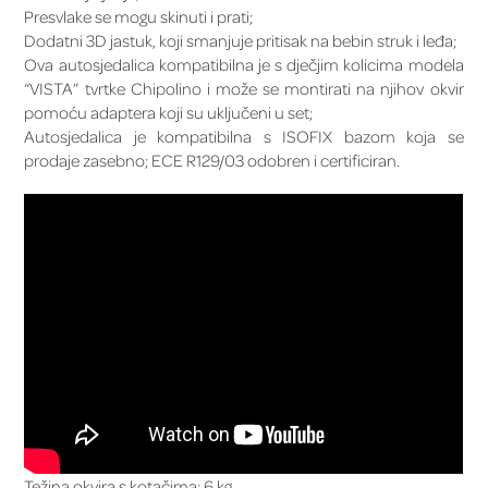
Presvlake se mogu skinuti i prati;
Dodatni 3D jastuk, koji smanjuje pritisak na bebin struk i leđa;
Ova autosjedalica kompatibilna je s dječjim kolicima modela
“VISTA” tvrtke Chipolino i može se montirati na njihov okvir
pomoću adaptera koji su uključeni u set;
Autosjedalica je kompatibilna s ISOFIX bazom koja se
prodaje zasebno; ECE R129/03 odobren i certificiran.
Težina okvira s kotačima: 6 kg