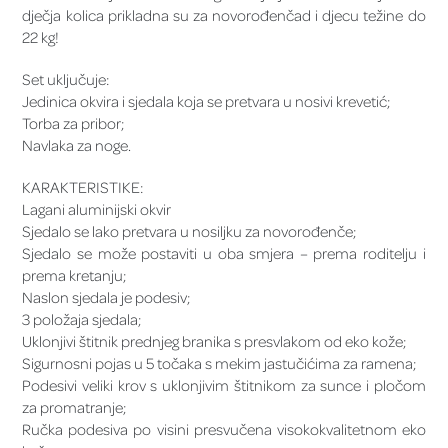
dječja kolica prikladna su za novorođenčad i djecu težine do
22 kg!
Set uključuje:
Jedinica okvira i sjedala koja se pretvara u nosivi krevetić;
Torba za pribor;
Navlaka za noge.
KARAKTERISTIKE:
Lagani aluminijski okvir
Sjedalo se lako pretvara u nosiljku za novorođenče;
Sjedalo se može postaviti u oba smjera – prema roditelju i
prema kretanju;
Naslon sjedala je podesiv;
3 položaja sjedala;
Uklonjivi štitnik prednjeg branika s presvlakom od eko kože;
Sigurnosni pojas u 5 točaka s mekim jastučićima za ramena;
Podesivi veliki krov s uklonjivim štitnikom za sunce i pločom
za promatranje;
Ručka podesiva po visini presvučena visokokvalitetnom eko