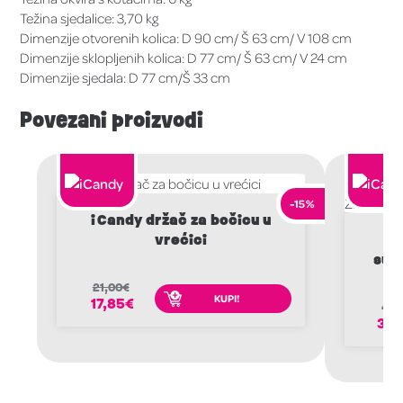
Težina sjedalice: 3,70 kg
Dimenzije otvorenih kolica: D 90 cm/ Š 63 cm/ V 108 cm
Dimenzije sklopljenih kolica: D 77 cm/ Š 63 cm/ V 24 cm
Dimenzije sjedala: D 77 cm/Š 33 cm
Povezani proizvodi
-15%
iCandy držač za bočicu u
vrećici
sun
21,00
€
KUPI!
17,85
€
40,
34