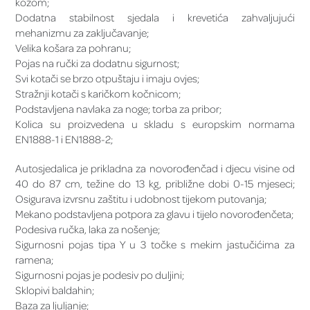
kožom;
Dodatna stabilnost sjedala i krevetića zahvaljujući
mehanizmu za zaključavanje;
Velika košara za pohranu;
Pojas na ručki za dodatnu sigurnost;
Svi kotači se brzo otpuštaju i imaju ovjes;
Stražnji kotači s karičkom kočnicom;
Podstavljena navlaka za noge; torba za pribor;
Kolica su proizvedena u skladu s europskim normama
EN1888-1 i EN1888-2;
Autosjedalica je prikladna za novorođenčad i djecu visine od
40 do 87 cm, težine do 13 kg, približne dobi 0-15 mjeseci;
Osigurava izvrsnu zaštitu i udobnost tijekom putovanja;
Mekano podstavljena potpora za glavu i tijelo novorođenčeta;
Podesiva ručka, laka za nošenje;
Sigurnosni pojas tipa Y u 3 točke s mekim jastučićima za
ramena;
Sigurnosni pojas je podesiv po duljini;
Sklopivi baldahin;
Baza za ljuljanje;