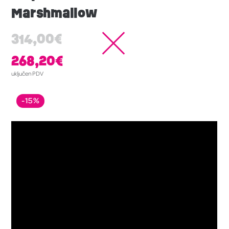
Marshmallow
314,00
€
268,20
€
uključen PDV
-15%