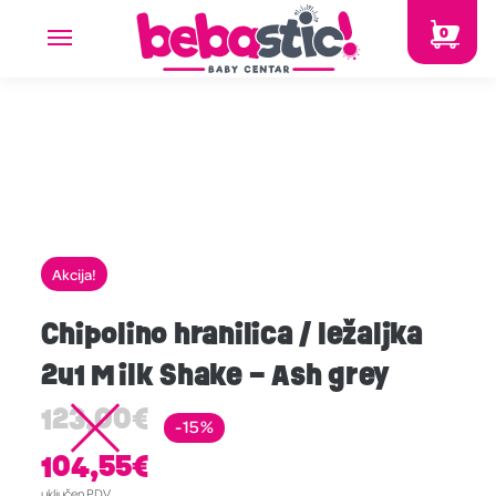
0
Akcija!
Chipolino hranilica / ležaljka
2u1 Milk Shake – Ash grey
123,00
€
-15%
104,55
€
uključen PDV