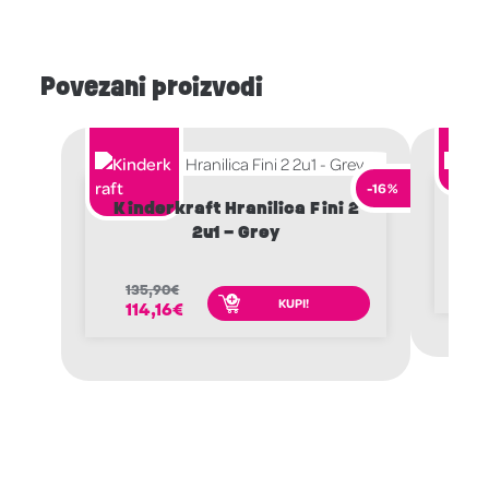
Povezani proizvodi
-16%
Kinderkraft Hranilica Fini 2
Lion
2u1 – Grey
1
1
135,90
€
KUPI!
114,16
€