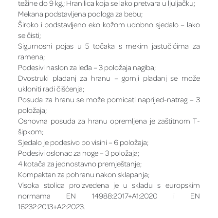
težine do 9 kg.; Hranilica koja se lako pretvara u ljuljačku;
Mekana podstavljena podloga za bebu;
Široko i podstavljeno eko kožom udobno sjedalo – lako
se čisti;
Sigurnosni pojas u 5 točaka s mekim jastučićima za
ramena;
Podesivi naslon za leđa – 3 položaja nagiba;
Dvostruki pladanj za hranu – gornji pladanj se može
ukloniti radi čišćenja;
Posuda za hranu se može pomicati naprijed-natrag – 3
položaja;
Osnovna posuda za hranu opremljena je zaštitnom T-
šipkom;
Sjedalo je podesivo po visini – 6 položaja;
Podesivi oslonac za noge – 3 položaja;
4 kotača za jednostavno premještanje;
Kompaktan za pohranu nakon sklapanja;
Visoka stolica proizvedena je u skladu s europskim
normama EN 14988:2017+A1:2020 i EN
16232:2013+A2:2023.