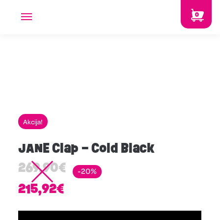
0
Akcija!
JANE Clap – Cold Black
269,90
€
-20%
215,92
€