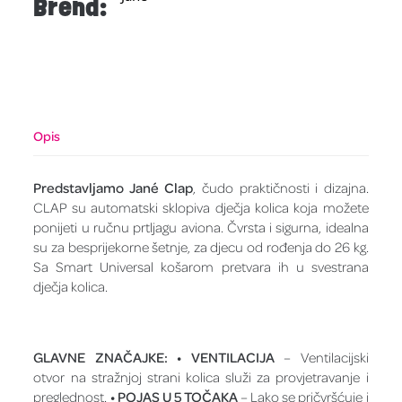
Brend:
Opis
Predstavljamo Jané Clap
, čudo praktičnosti i dizajna.
CLAP su automatski sklopiva dječja kolica koja možete
ponijeti u ručnu prtljagu aviona. Čvrsta i sigurna, idealna
su za besprijekorne šetnje, za djecu od rođenja do 26 kg.
Sa Smart Universal košarom pretvara ih u svestrana
dječja kolica.
GLAVNE ZNAČAJKE:
• VENTILACIJA
– Ventilacijski
otvor na stražnjoj strani kolica služi za provjetravanje i
preglednost.
• POJAS U 5 TOČAKA
– Lako se pričvršćuje i