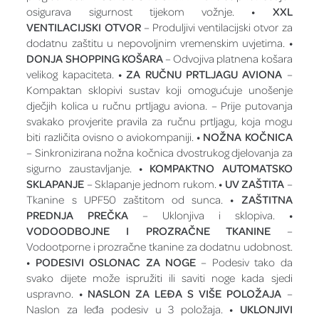
osigurava sigurnost tijekom vožnje.
• XXL
VENTILACIJSKI OTVOR
– Produljivi ventilacijski otvor za
dodatnu zaštitu u nepovoljnim vremenskim uvjetima.
•
DONJA SHOPPING KOŠARA
– Odvojiva platnena košara
velikog kapaciteta.
• ZA RUČNU PRTLJAGU AVIONA
–
Kompaktan sklopivi sustav koji omogućuje unošenje
dječjih kolica u ručnu prtljagu aviona. – Prije putovanja
svakako provjerite pravila za ručnu prtljagu, koja mogu
biti različita ovisno o aviokompaniji.
• NOŽNA KOČNICA
– Sinkronizirana nožna kočnica dvostrukog djelovanja za
sigurno zaustavljanje.
• KOMPAKTNO AUTOMATSKO
SKLAPANJE
– Sklapanje jednom rukom.
• UV ZAŠTITA
–
Tkanine s UPF50 zaštitom od sunca.
• ZAŠTITNA
PREDNJA PREČKA
– Uklonjiva i sklopiva.
•
VODOODBOJNE I PROZRAČNE TKANINE
–
Vodootporne i prozračne tkanine za dodatnu udobnost.
• PODESIVI OSLONAC ZA NOGE
– Podesiv tako da
svako dijete može ispružiti ili saviti noge kada sjedi
uspravno.
• NASLON ZA LEĐA S VIŠE POLOŽAJA
–
Naslon za leđa podesiv u 3 položaja.
• UKLONJIVI