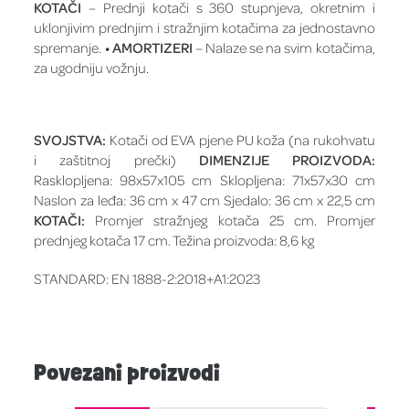
KOTAČI
– Prednji kotači s 360 stupnjeva, okretnim i
uklonjivim prednjim i stražnjim kotačima za jednostavno
spremanje.
• AMORTIZERI
– Nalaze se na svim kotačima,
za ugodniju vožnju.
SVOJSTVA:
Kotači od EVA pjene PU koža (na rukohvatu
i zaštitnoj prečki)
DIMENZIJE PROIZVODA:
Rasklopljena: 98x57x105 cm Sklopljena: 71x57x30 cm
Naslon za leđa: 36 cm x 47 cm Sjedalo: 36 cm x 22,5 cm
KOTAČI:
Promjer stražnjeg kotača 25 cm. Promjer
prednjeg kotača 17 cm. Težina proizvoda: 8,6 kg
STANDARD: EN 1888-2:2018+A1:2023
Povezani proizvodi